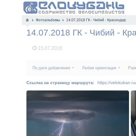
Фотоальбомы
14.07.2018 ГК - Чибий - Краснодар
14.07.2018 ГК - Чибий - Кр
15.07.2018
По дате добавления
Любая ориентация
Раз
Ссылка на страницу маршрута:
https://velokuban.r