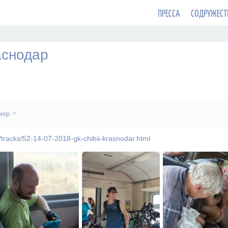
ПРЕССА
СОДРУЖЕСТ
аснодар
мер
u/tracks/52-14-07-2018-gk-chibii-krasnodar.html