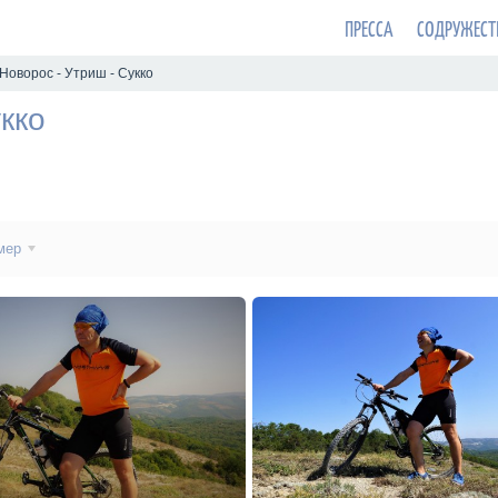
ПРЕССА
СОДРУЖЕСТ
 Новорос - Утриш - Сукко
кко
мер