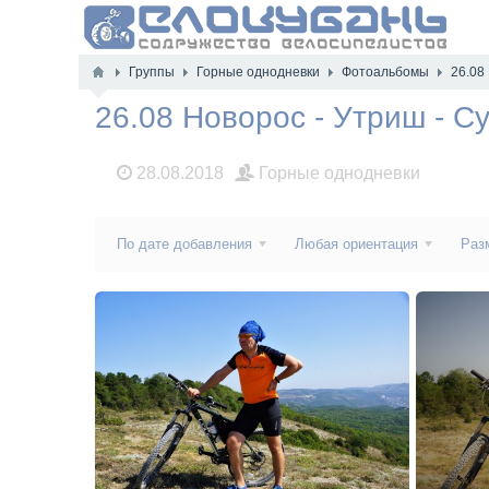
Группы
Горные однодневки
Фотоальбомы
26.08
26.08 Новорос - Утриш - Су
28.08.2018
Горные однодневки
По дате добавления
Любая ориентация
Раз