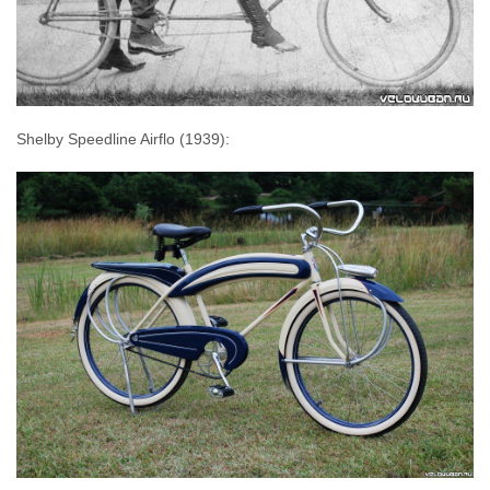
Shelby Speedline Airflo (1939):