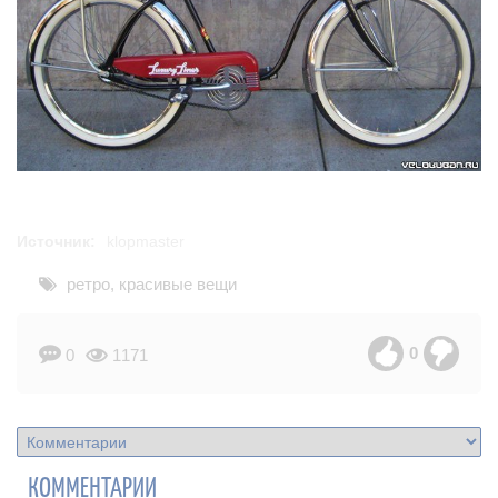
Источник:
klopmaster
ретро
,
красивые вещи
0
0
1171
КОММЕНТАРИИ