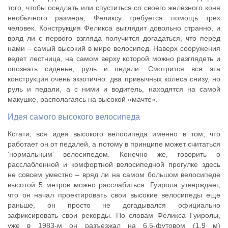
того, чтобы оседлать или спуститься со своего железного коня
необычного размера, Феликсу требуется помощь трех
человек. Конструкция Феликса выглядит довольно странно, и
вряд ли с первого взгляда получится догадаться, что перед
нами – самый высокий в мире велосипед. Наверх сооружения
ведет лестница, на самом верху которой можно разглядеть и
опознать сиденье, руль и педали. Смотрится вся эта
конструкция очень экзотично: два привычных колеса снизу, но
руль и педали, а с ними и водитель, находятся на самой
макушке, располагаясь на высокой «мачте».
Идея самого высокого велосипеда
Кстати, вся идея высокого велосипеда именно в том, что
работает он от педалей, а потому в принципе может считаться
‘нормальным’ велосипедом. Конечно же, говорить о
расслабленной и комфортной велосипедной прогулке здесь
не совсем уместно – вряд ли на самом большом велосипеде
высотой 5 метров можно расслабиться. Гуирола утверждает,
что он начал проектировать свои высокие велосипеды еще
раньше, он просто не догадывался официально
зафиксировать свои рекорды. По словам Феликса Гуиролы,
уже в 1983-м он разъезжал на 6.5-футовом (1.9 м)