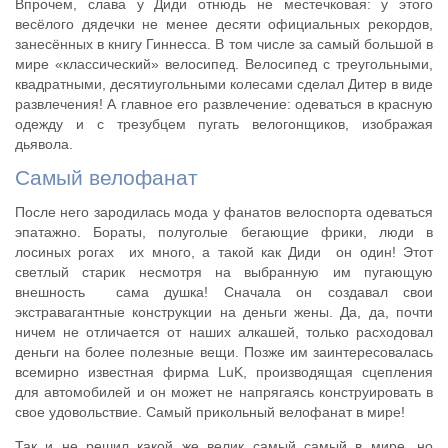
Впрочем, слава у Диди отнюдь не местечковая: у этого
весёлого дядечки не менее десяти официальных рекордов,
занесённых в книгу Гиннесса. В том числе за самый большой в
мире «классический» велосипед. Велосипед с треугольными,
квадратными, десятиугольными колесами сделал Дитер в виде
развлечения! А главное его развлечение: одеваться в красную
одежду и с трезубцем пугать велогонщиков, изображая
дьявола.
Самый велофанат
После него зародилась мода у фанатов велоспорта одеваться
эпатажно. Бораты, полуголые бегающие фрики, люди в
лосиных рогах  их много, а такой как Диди  он один! Этот
светлый старик несмотря на выбранную им пугающую
внешность  сама душка! Сначала он создавал свои
экстравагантные конструкции на деньги жены. Да, да, почти
ничем не отличается от наших алкашей, только расходовал
деньги на более полезные вещи. Позже им заинтересовалась
всемирно известная фирма LuK, производящая сцепления
для автомобилей и он может не напрягаясь конструировать в
свое удовольствие. Самый прикольный велофанат в мире!
Так и не решил какой же велик самый самый в мире, но