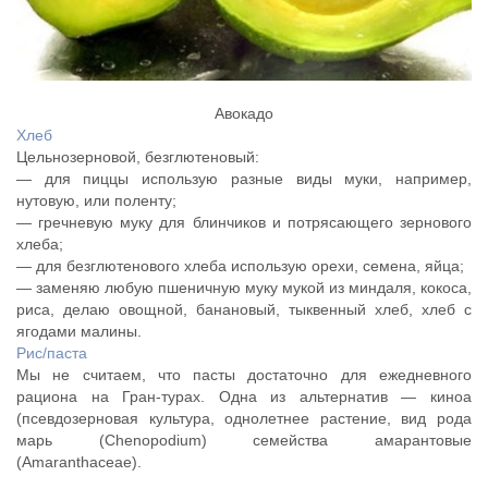
Авокадо
Хлеб
Цельнозерновой, безглютеновый:
— для пиццы использую разные виды муки, например,
нутовую, или поленту;
— гречневую муку для блинчиков и потрясающего зернового
хлеба;
— для безглютенового хлеба использую орехи, семена, яйца;
— заменяю любую пшеничную муку мукой из миндаля, кокоса,
риса, делаю овощной, банановый, тыквенный хлеб, хлеб с
ягодами малины.
Рис/паста
Мы не считаем, что пасты достаточно для ежедневного
рациона на Гран-турах. Одна из альтернатив — киноа
(псевдозерновая культура, однолетнее растение, вид рода
марь (Chenopodium) семейства амарантовые
(Amaranthaceae).