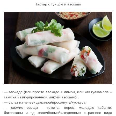
Тартар с тунцом и авокадо
— авокадо (или просто авокадо + лимон, или как гуакамоле –
закуска из пюрированной мякоти авокадо);
— салат из чечевицы/киноа/проса/нута/кус-куса;
— свежие овощи – томаты, перец, молодые кабачки,
баклажаны и т.д. запечённые/зажаренные с разного вида