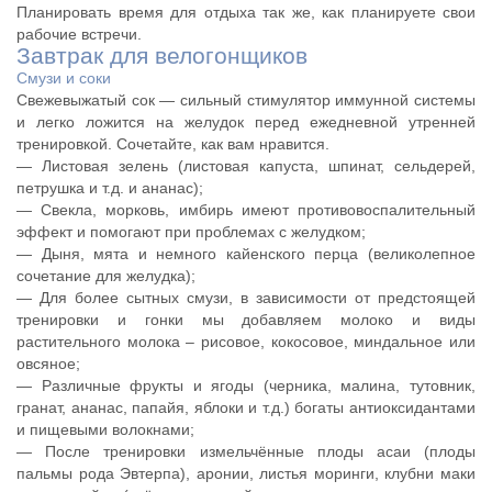
Планировать время для отдыха так же, как планируете свои
рабочие встречи.
Завтрак для велогонщиков
Смузи и соки
Свежевыжатый сок — сильный стимулятор иммунной системы
и легко ложится на желудок перед ежедневной утренней
тренировкой. Сочетайте, как вам нравится.
— Листовая зелень (листовая капуста, шпинат, сельдерей,
петрушка и т.д. и ананас);
— Свекла, морковь, имбирь имеют противовоспалительный
эффект и помогают при проблемах с желудком;
— Дыня, мята и немного кайенского перца (великолепное
сочетание для желудка);
— Для более сытных смузи, в зависимости от предстоящей
тренировки и гонки мы добавляем молоко и виды
растительного молока – рисовое, кокосовое, миндальное или
овсяное;
— Различные фрукты и ягоды (черника, малина, тутовник,
гранат, ананас, папайя, яблоки и т.д.) богаты антиоксидантами
и пищевыми волокнами;
— После тренировки измельчённые плоды асаи (плоды
пальмы рода Эвтерпа), аронии, листья моринги, клубни маки