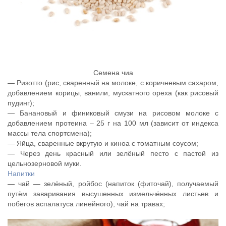
Семена чиа
— Ризотто (рис, сваренный на молоке, с коричневым сахаром,
добавлением корицы, ванили, мускатного ореха (как рисовый
пудинг);
— Банановый и финиковый смузи на рисовом молоке с
добавлением протеина – 25 г на 100 мл (зависит от индекса
массы тела спортсмена);
— Яйца, сваренные вкрутую и киноа с томатным соусом;
— Через день красный или зелёный песто с пастой из
цельнозерновой муки.
Напитки
— чай — зелёный, ройбос (напиток (фиточай), получаемый
путём заваривания высушенных измельчённых листьев и
побегов аспалатуса линейного), чай на травах;