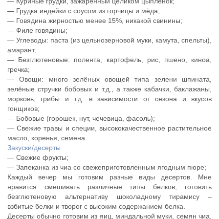
— Куриные грудки, зажаренный целиком цыплёнок;
— Грудка индейки с соусом из горчицы и мёда;
— Говядина жирностью менее 15%, никакой свинины;
— Филе говядины;
— Углеводы: паста (из цельнозерновой муки, камута, спельты),
амарант;
— Безглютеновые: полента, картофель, рис, пшено, киноа,
гречка;
— Овощи: много зелёных овощей типа зелени шпината,
зелёные стручки бобовых и т.д., а также кабачки, баклажаны,
морковь, грибы и т.д. в зависимости от сезона и вкусов
гонщиков;
— Бобовые (горошек, нут, чечевица, фасоль);
— Свежие травы и специи, высококачественное растительное
масло, коренья, семена.
Закуски/десерты
— Свежие фрукты;
— Запеканка из чиа со свежеприготовленным ягодным пюре;
Каждый вечер мы готовим разные виды десертов. Мне
нравится смешивать различные типы белков, готовить
безглютеновую альтернативу шоколадному тирамису –
взбитые белки и творог с высоким содержанием белка.
Десерты обычно готовим из яиц, миндальной муки, семян чиа,