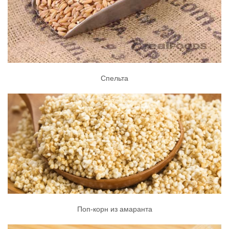
Спельта
Поп-корн из амаранта