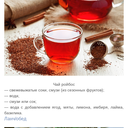
Чай ройбос
— свежевыжатые соки, смузи (из сезонных фруктов);
— вода;
— смузи или сок;
— вода с добавлением ягод, мяты, лимона, имбиря, лайма,
базилика.
Ланч/обед