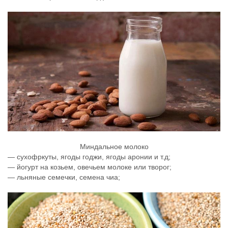
Миндальное молоко
— сухофркуты, ягоды годжи, ягоды аронии и т.д;
— йогурт на козьем, овечьем молоке или творог;
— льняные семечки, семена чиа;