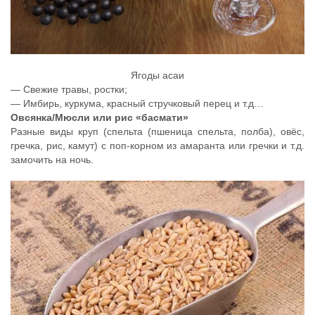
Ягоды асаи
— Свежие травы, ростки;
— Имбирь, куркума, красный стручковый перец и т.д…
Овсянка/Мюсли или рис «басмати»
Разные виды круп (спельта (пшеница спельта, полба), овёс,
гречка, рис, камут) с поп-корном из амаранта или гречки и т.д.
замочить на ночь.