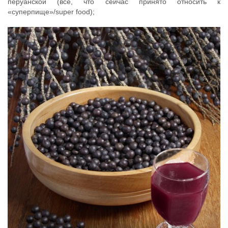
перуанской (всё, что сейчас принято относить к
«суперпище»/super food);