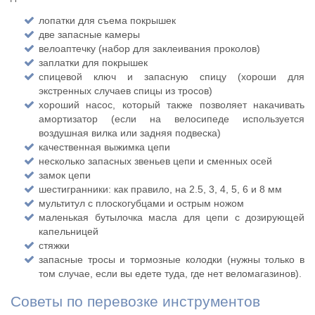
лопатки для съема покрышек
две запасные камеры
велоаптечку (набор для заклеивания проколов)
заплатки для покрышек
спицевой ключ и запасную спицу (хороши для
экстренных случаев спицы из тросов)
хороший насос, который также позволяет накачивать
амортизатор (если на велосипеде используется
воздушная вилка или задняя подвеска)
качественная выжимка цепи
несколько запасных звеньев цепи и сменных осей
замок цепи
шестигранники: как правило, на 2.5, 3, 4, 5, 6 и 8 мм
мультитул с плоскогубцами и острым ножом
маленькая бутылочка масла для цепи с дозирующей
капельницей
стяжки
запасные тросы и тормозные колодки (нужны только в
том случае, если вы едете туда, где нет веломагазинов).
Советы по перевозке инструментов