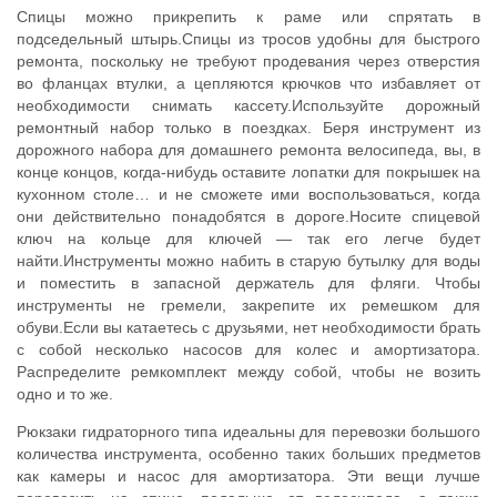
Спицы можно прикрепить к раме или спрятать в
подседельный штырь.Спицы из тросов удобны для быстрого
ремонта, поскольку не требуют продевания через отверстия
во фланцах втулки, а цепляются крючков что избавляет от
необходимости снимать кассету.Используйте дорожный
ремонтный набор только в поездках. Беря инструмент из
дорожного набора для домашнего ремонта велосипеда, вы, в
конце концов, когда-нибудь оставите лопатки для покрышек на
кухонном столе… и не сможете ими воспользоваться, когда
они действительно понадобятся в дороге.Носите спицевой
ключ на кольце для ключей — так его легче будет
найти.Инструменты можно набить в старую бутылку для воды
и поместить в запасной держатель для фляги. Чтобы
инструменты не гремели, закрепите их ремешком для
обуви.Если вы катаетесь с друзьями, нет необходимости брать
с собой несколько насосов для колес и амортизатора.
Распределите ремкомплект между собой, чтобы не возить
одно и то же.
Рюкзаки гидраторного типа идеальны для перевозки большого
количества инструмента, особенно таких больших предметов
как камеры и насос для амортизатора. Эти вещи лучше