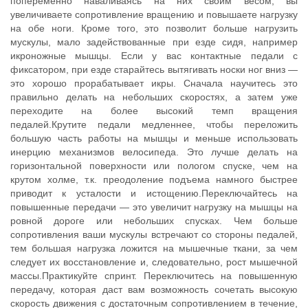
попеременно наваливаясь на них своим весом, вы
увеличиваете сопротивление вращению и повышаете нагрузку
на обе ноги. Кроме того, это позволит больше нагрузить
мускулы, мало задействованные при езде сидя, например
икроножные мышцы. Если у вас контактные педали с
фиксатором, при езде старайтесь вытягивать носки ног вниз —
это хорошо прорабатывает икры. Сначала научитесь это
правильно делать на небольших скоростях, а затем уже
переходите на более высокий темп вращения
педалей.Крутите педали медленнее, чтобы переложить
большую часть работы на мышцы и меньше использовать
инерцию механизмов велосипеда. Это лучше делать на
горизонтальной поверхности или пологом спуске, чем на
крутом холме, т.к. преодоление подъема намного быстрее
приводит к усталости и истощению.Переключайтесь на
повышенные передачи — это увеличит нагрузку на мышцы на
ровной дороге или небольших спусках. Чем больше
сопротивления ваши мускулы встречают со стороны педалей,
тем большая нагрузка ложится на мышечные ткани, за чем
следует их восстановление и, следовательно, рост мышечной
массы.Практикуйте спринт. Переключитесь на повышенную
передачу, которая даст вам возможность сочетать высокую
скорость движения с достаточным сопротивлением в течение,