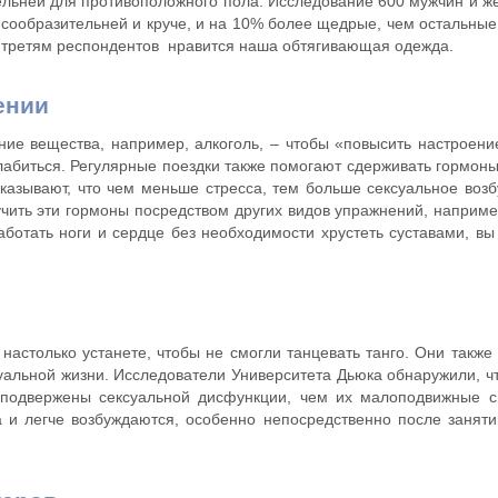
ельней для противоположного пола. Исследование 600 мужчин и же
ообразительней и круче, и на 10% более щедрые, чем остальные.
ум третям респондентов нравится наша обтягивающая одежда.
ении
е вещества, например, алкоголь, – чтобы «повысить настроение
лабиться. Регулярные поездки также помогают сдерживать гормоны 
азывают, что чем меньше стресса, тем больше сексуальное возб
ить эти гормоны посредством других видов упражнений, например,
работать ноги и сердце без необходимости хрустеть суставами, в
настолько устанете, чтобы не смогли танцевать танго. Они также
уальной жизни. Исследователи Университета Дьюка обнаружили, ч
 подвержены сексуальной дисфункции, чем их малоподвижные св
 легче возбуждаются, особенно непосредственно после занятий