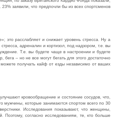
нщин, по заказу Британского Кардио Фонда показали,
 23% заявили, что предпочли бы из всех спортсменов
»; это расслабляет и снижает уровень стресса. Ну а
стресса, адреналин и кортизол, под надзором, т.е. вы
уждение. Т.е. вы будете чаще в настроении и будете
 бега – но не все могут бегать для этого достаточно
ы можете получать кайф от езды независимо от ваших
 улучшают кровообращение и состояние сосудов, что,
то мужчины, которые занимаются спортом всего по 30
ерстники. Исследования показывают, что женщины,
. Поэтому, согласно исследованиям, те, кто больше