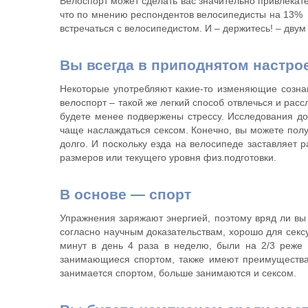
Велоспорт может сделать вас значительно привлекат
что по мнению респондентов велосипедисты на 13% с
встречаться с велосипедистом. И – держитесь! – дв
Вы всегда в приподнятом настро
Некоторые употребляют какие-то изменяющие сознани
велоспорт – такой же легкий способ отвлечься и расс
будете менее подвержены стрессу. Исследования док
чаще наслаждаться сексом. Конечно, вы можете получ
долго. И поскольку езда на велосипеде заставляет 
размеров или текущего уровня физ.подготовки.
В основе — спорт
Упражнения заряжают энергией, поэтому вряд ли вы 
согласно научным доказательствам, хорошо для секс
минут в день 4 раза в неделю, были на 2/3 реже
занимающиеся спортом, также имеют преимущества и
занимается спортом, больше занимаются и сексом.