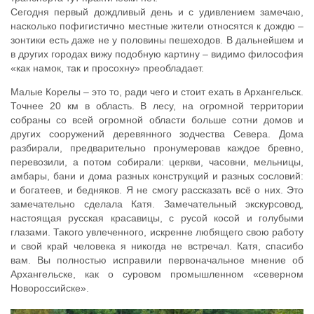
Сегодня первый дождливый день и с удивлением замечаю,
насколько пофигистично местные жители относятся к дождю –
зонтики есть даже не у половины пешеходов. В дальнейшем и
в других городах вижу подобную картину – видимо философия
«как намок, так и просохну» преобладает.
Малые Корелы – это то, ради чего и стоит ехать в Архангельск.
Точнее 20 км в область. В лесу, на огромной территории
собраны со всей огромной области больше сотни домов и
других сооружений деревянного зодчества Севера. Дома
разбирали, предварительно пронумеровав каждое бревно,
перевозили, а потом собирали: церкви, часовни, мельницы,
амбары, бани и дома разных конструкций и разных сословий:
и богатеев, и бедняков. Я не смогу рассказать всё о них. Это
замечательно сделала Катя. Замечательный экскурсовод,
настоящая русская красавицы, с русой косой и голубыми
глазами. Такого увлеченного, искренне любящего свою работу
и свой край человека я никогда не встречал. Катя, спасибо
вам. Вы полностью исправили первоначальное мнение об
Архангельске, как о суровом промышленном «северном
Новороссийске».