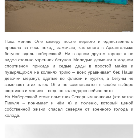
Пока меняю Оле камеру после первого и единственного
прокола за весь поход, замечаю, как много в Архангельске
бегунов вдоль набережной. Ни в одном другом городе я не
видел столько утренних бегунов. Молодые девчонки в модном
спортивном прикиде и седые деды в простой майке и
пузырящихся на коленях трико – всех уравнивает бег. Наши
девочки мерзнут, одетые во флиски и куртки, а бегуны не
замечают этих плюс 16 и не сомневаются в своём выборе
шортиков и маечек – ведь по календарю сейчас лето.
На Набережной стоит памятник Северным конвоям (кто читал
Пикуля – понимает и чём я) и тюленю, который ценой
собственной жизни спасал северян от военного голода и
холода.