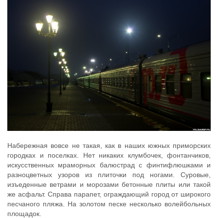
Набережная вовсе не такая, как в наших южных приморских
городках и поселках. Нет никаких клумбочек, фонтанчиков,
искусственных мраморных балюстрад с финтифлюшками и
разноцветных узоров из плиточки под ногами. Суровые,
изъеденные ветрами и морозами бетонные плиты или такой
же асфальт. Справа парапет, ограждающий город от широкого
песчаного пляжа. На золотом песке несколько волейбольных
площадок.