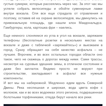
густые сумерки, которые рассеялись через час. За этот час мы
успели собрать велосипеды и обойти сувенирные лавки
внутри вокзала. Оля все еще страдала от отравления и
поэтому, оставив её на охране велосипедов, мы двинулись на
привокзальную площадь, где нашли клон Макдональдса.
Гамбургеры, кола, картошка фри – наелись.
Еще немного слоняемся из угла в угол на вокзале, заряжаем
телефоны (бесплатные розетки в нескольких местах на
вокзале и даже с табличкой «заряжайтесь») и выезжаем в
город. Сразу обращает на себя качество асфальта – не
лучшее. Впрочем, и во всех остальных городах области оно
такое, чего не скажешь о дорогах между ними. Сами трассы,
несмотря на суровые здешние зимы, в отличном состоянии и
даже без заплаток. Видимо просто не воруют при
строительстве, закладывают в асфальт все нужные
компоненты.
И вот мы на набережной. Медленно едем вдоль Северной
Двины. Река неспешная и широкая, вода цвета кофе с
молоком, как и во всех водоемах этого региона, подкрашенная
болотными торфяниками, откуда берут начало все реки.