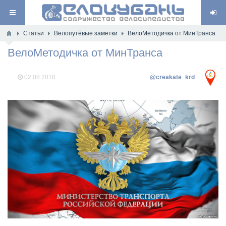
Статьи
Велопутёвые заметки
ВелоМетодичка от МинТранса
ВелоМетодичка от МинТранса
02.08.2018
@creakate_krd