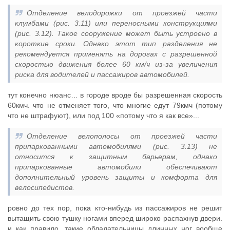
Отделение велодорожки от проезжей части
клумбами (рис. 3.11) или переносными конструкциями
(рис. 3.12). Такое сооружение может быть устроено в
короткие сроки. Однако этот тип разделения не
рекомендуется применять на дорогах с разрешенной
скоростью движения более 60 км/ч из-за увеличения
риска для водителей и пассажиров автомобилей.
тут конечно нюанс… в городе вроде бы разрешенная скорость
60кмч. что не отменяет того, что многие едут 79кмч (потому
что не штрафуют), или под 100 «потому что я как все»...
Отделение велополосы от проезжей части
припаркованными автомобилями (рис. 3.13) не
относится к защитным барьерам, однако
припаркованные автомобили обеспечивают
дополнительный уровень защиты и комфорта для
велосипедистов.
ровно до тех пор, пока кто-нибудь из пассажиров не решит
вытащить свою тушку ногами вперед широко распахнув двери.
и как правило, такие обладательницы длинных ног вообще