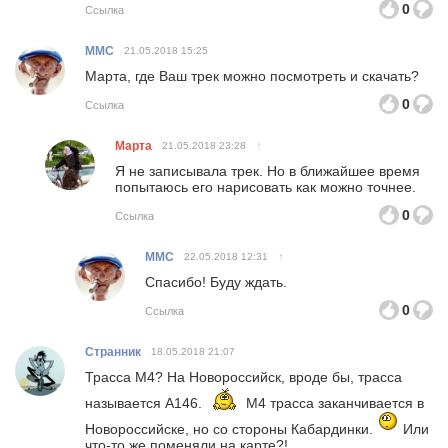
0
Ссылка
MMC
21.05.2018
15:25
Марта, где Ваш трек можно посмотреть и скачать?
0
Ссылка
Марта
↑
21.05.2018
23:28
Я не записывала трек. Но в ближайшее время
попытаюсь его нарисовать как можно точнее.
0
Ссылка
MMC
↑
22.05.2018
12:31
Спасибо! Буду ждать.
0
Ссылка
Странник
18.05.2018
21:07
Трасса М4? На Новороссийск, вроде бы, трасса
называется А146.
М4 трасса заканчивается в
Новороссийске, но со стороны Кабардинки.
Или
что-то же поменяли на карте?!