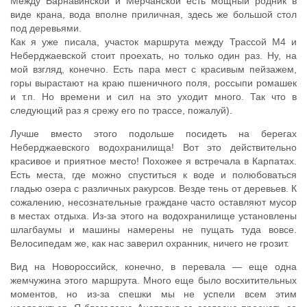
Между Варнавинской и Мерчанской есть мощный родник в
виде крана, вода вполне приличная, здесь же большой стол
под деревьями.
Как я уже писала, участок маршрута между Трассой М4 и
Неберджаевской стоит проехать, но только один раз. Ну, на
мой взгляд, конечно. Есть пара мест с красивым пейзажем,
горы вырастают на краю пшеничного поля, россыпи ромашек
и т.п. Но времени и сил на это уходит много. Так что в
следующий раз я срежу его по трассе, пожалуй).
Лучше вместо этого подольше посидеть на берегах
Неберджаевского водохранилища! Вот это действительно
красивое и приятное место! Похожее я встречала в Карпатах.
Есть места, где можно спуститься к воде и полюбоваться
гладью озера с различных ракурсов. Везде тень от деревьев. К
сожалению, несознательные граждане часто оставляют мусор
в местах отдыха. Из-за этого на водохранилище установлены
шлагбаумы и машины намерены не пущать туда вовсе.
Велосипедам же, как нас заверил охранник, ничего не грозит.
Вид на Новороссийск, конечно, в перевала — еще одна
жемчужина этого маршрута. Много еще было восхитительных
моментов, но из-за спешки мы не успели всем этим