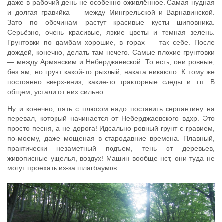
даже в рабочий день не особенно оживлённое. Самая нудная
и долгая гравийка — между Мингрельской и Варнавинской.
Зато по обочинам растут красивые кусты шиповника.
Серьёзно, очень красивые, яркие цветы и темная зелень.
Грунтовки по дамбам хорошие, в горах — так себе. После
дождей, конечно, делать там нечего. Самые плохие грунтовки
— между Армянским и Неберджаевской. То есть, они ровные,
без ям, но грунт какой-то рыхлый, наката никакого. К тому же
постоянно вверх-вниз, какие-то тракторные следы и т.п. В
общем, устали от них сильно.
Ну и конечно, пять с плюсом надо поставить серпантину на
перевал, который начинается от Неберджаевского вдхр. Это
просто песня, а не дорога! Идеально ровный грунт с гравием,
по-моему, даже мощеная в стародавние времена. Плавный,
практически незаметный подъем, тень от деревьев,
живописные ущелья, воздух! Машин вообще нет, они туда не
могут проехать из-за шлагбаумов.