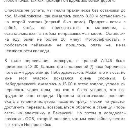
любой точке, так как проходит он вдоль железной дороги.
Опасаясь не успеть, мы гнали практически без остановки до
пос. Михайловское, где оказались около 8.30 и остановились
на второй завтрак (первый был дома). Продукты везли с
собой, чтобы не привязываться к магазинам, а
останавливаться в любом понравившемся месте. Остановки
на еду были не более 20 минут. Фотографировать и
любоваться пейзажами не пришлось, опять же, из-за
неизвестности впереди.
В точке пересечения маршрута с трассой А-146 были
примерно в 12.30. Дальше три с половиной (!) часа боролись с
полевыми дорогами до Неберджаевской. Может кто и лось, но
мне этот участок показался очень сложным. В
Неберджаевской оказались в 16.00 и встал вопрос, успеем ли
переехать через горы, так как я была уверена, что все
трудности еще впереди. Приняли стратегическое решение
ехать в течение полутора часов по треку, и если не удастся
достигнуть перевала, возвращаться обратно в станицу, чтобы
сесть на электричку в Баканской. Но потом я догадалась
позвонить ОСВ, который заверил, что мы «спокойно успеем»
выехать в Новороссийск.