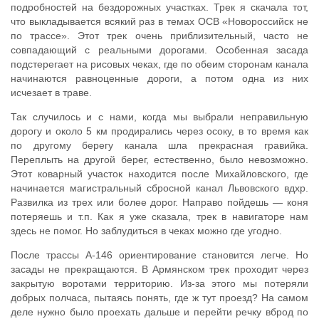
подробностей на бездорожных участках. Трек я скачала тот,
что выкладывается всякий раз в темах ОСВ «Новороссийск не
по трассе». Этот трек очень приблизительный, часто не
совпадающий с реальными дорогами. Особенная засада
подстерегает на рисовых чеках, где по обеим сторонам канала
начинаются равноценные дороги, а потом одна из них
исчезает в траве.
Так случилось и с нами, когда мы выбрали неправильную
дорогу и около 5 км продирались через осоку, в то время как
по другому берегу канала шла прекрасная гравийка.
Переплыть на другой берег, естественно, было невозможно.
Этот коварный участок находится после Михайловского, где
начинается магистральный сбросной канал Львовского вдхр.
Развилка из трех или более дорог. Направо пойдешь — коня
потеряешь и т.п. Как я уже сказала, трек в навигаторе нам
здесь не помог. Но заблудиться в чеках можно где угодно.
После трассы А-146 ориентирование становится легче. Но
засады не прекращаются. В Армянском трек проходит через
закрытую воротами территорию. Из-за этого мы потеряли
добрых полчаса, пытаясь понять, где ж тут проезд? На самом
деле нужно было проехать дальше и перейти речку вброд по