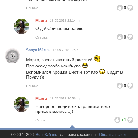
0
Ссылка
Марта
↑
18.05.2018
22:14
О да! Сейчас исправлю
0
Ссылка
Sonya161rus
18.05.2018
17:26
Марта, захватывающий рассказ!
Про осоку особо улыбнуло
Вспомнился Крошка Енот и Тот Кто
Сидит В
Пруду )))
0
Ссылка
Марта
↑
18.05.2018
20:50
Наверное, водители с гравийки тоже
прикалывались...))
+1
Ссылка
© 2007 - 2026
ВелоКубань
, все права сохранены.
Обратная связь