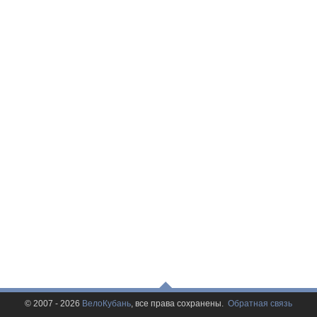
© 2007 - 2026
ВелоКубань
, все права сохранены.
Обратная связь