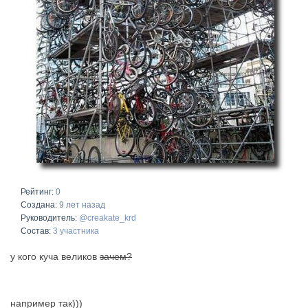
Рейтинг:
0
Создана:
9 лет назад
Руководитель:
@creakate_krd
Состав:
3 участника
у кого куча великов
зачем?
например так)))