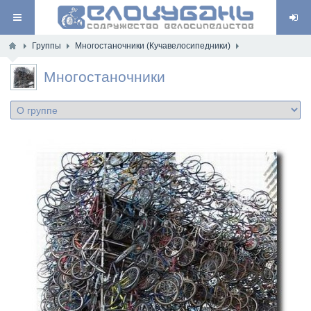
Группы
Многостаночники (Кучавелосипедники)
Многостаночники
(Кучавелосипедники)