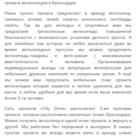
проката велосипедов в Краснодаре.
Наши пункты проката предлагают в аренду велосипед,
самокаты, ролики, сигвэй, смарты, моноколеса, лонгборды
скейты. Так же для молодых и спортивных мам мы
предлагаем трехколесные велосипеды повышенной
безопасности с возможностью установки детского кресла. А
для семейных пар которые не любят разлучаться даже во
время велосипедных прогулок мы можем предложить
велосипеды-тандемы и вело-рикши ( максимальная
вместительность 4 человека). Организовываем
индивидуальные выезды на загородные велопрогулки для
небольших дружных кампаний по умеренным ценам. А ещё
мы можем вам предложить мобильную точку проката
велосипедов которая окажется в любом удлиняла для вас
месте, в любое удобное для вас время если ваша компания
более 5-ти человек.
Сеть прокатов «City Drive» располагает 3-мя пунктами
проката, которые расположены различных точках Краснодара.
Можно получить велосипед в одной точке проката, а вернуть в
другой. Мы работаем без перерывов и выходных. В наших
пунктах проката вы всегда можете взять в аренду новые