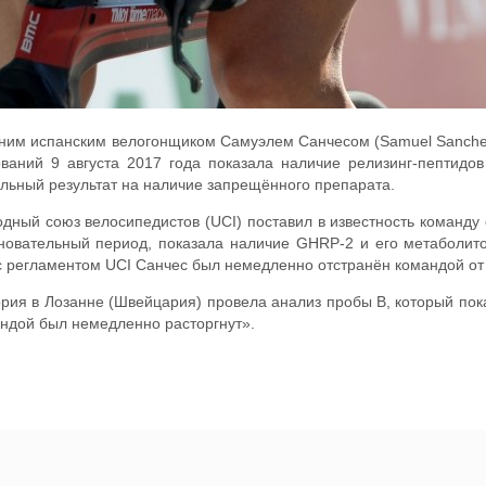
тним испанским велогонщиком Самуэлем Санчесом (Samuel Sanchez
ваний 9 августа 2017 года показала наличие релизинг-пептидо
ельный результат на наличие запрещённого препарата.
дный союз велосипедистов (UCI) поставил в известность команду
новательный период, показала наличие GHRP-2 и его метаболито
с регламентом UCI Санчес был немедленно отстранён командой от
ия в Лозанне (Швейцария) провела анализ пробы B, который пока
мандой был немедленно расторгнут».