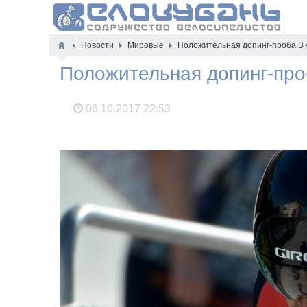
Новости
Мировые
Положительная допинг-проба B 
Положительная допинг-про
06.10.2017
22:53