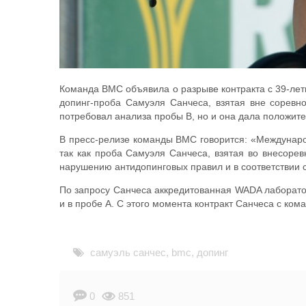
Команда BMC объявила о разрыве контракта с 39-ле
допинг-проба Самуэля Санчеса, взятая вне соревно
потребовал анализа пробы B, но и она дала положит
В пресс-релизе команды BMC говорится: «Междунаро
так как проба Самуэля Санчеса, взятая во внесорев
нарушению антидопинговых правил и в соответствии 
По запросу Санчеса аккредитованная WADA лаборатор
и в пробе А. С этого момента контракт Санчеса с ко
самуэль санчес
,
bmc
,
допинг
0
851