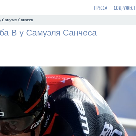
ПРЕССА
СОДРУЖЕСТ
у Самуэля Санчеса
ба B у Самуэля Санчеса