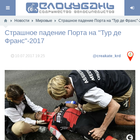
Новости
Мировые
Страшное падение Порта на "Тур де Франс"-
Страшное падение Порта на "Тур де
Франс"-2017
10.07.2017
19:25
@creakate_krd