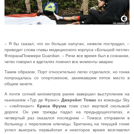
– Я бы сказал, что он больше напуган, нежели пострадал, –
приводит слова главы медицинского корпуса «Большой петли»
ФлоранаПоммери Guardian. – Ричи все время был в сознании,
четко говорил и вдеталях помнил все моменты аварии.
Таким образом, Порт относительно легко отделался, но гонка
попрощалась со спортсменом, занимавшим пятое место в
общем зачете.
А почти сотней километров ранее завершил выступление на
нынешнем «Тур де Франс»
Джерейнт Томас
из команды Sky
– «лейтенант»
Криса Фрума
тоже стал жертвой скользкой
дороги. Он уже трижды падал на предыдущихэтапах, и
четвертый раз оказался последним – Томаса отправили в
больницу с переломом ключицы. Британец на текущей гонке
успел выиграть первыйэтап и некоторое время возглавлял