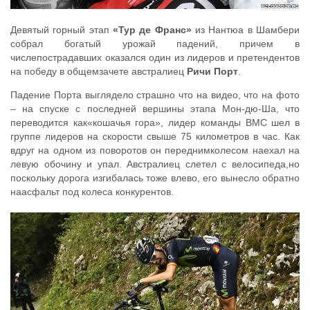
Девятый горный этап
«Тур де Франс»
из Нантюа в Шамбери
собрал богатый урожай падений, причем в
числепострадавших оказался один из лидеров и претендентов
на победу в общемзачете австралиец
Ричи Порт
.
Падение Порта выглядело страшно что на видео, что на фото
– на спуске с последней вершины этапа Мон-дю-Ша, что
переводится как«кошачья гора», лидер команды ВМС шел в
группе лидеров на скорости свыше 75 километров в час. Как
вдруг на одном из поворотов он переднимколесом наехал на
левую обочину и упал. Австралиец слетел с велосипеда,но
поскольку дорога изгибалась тоже влево, его вынесло обратно
наасфальт под колеса конкурентов.