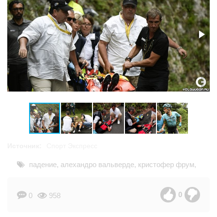
Источник:
Спорт Экспресс
падение
,
алехандро вальверде
,
кристофер фрум
,
тур де франс
,
марк кавендиш
0
0
958