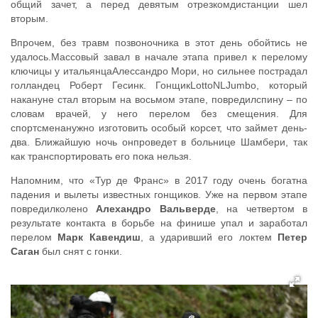
общий зачет, а перед девятым отрезкомдистанции шел
вторым.
Впрочем, без травм позвоночника в этот день обойтись не
удалось.Массовый завал в начале этапа привел к перелому
ключицы у итальянцаАлессандро Мори, но сильнее пострадал
голландец Роберт Гесинк. ГонщикLottoNLJumbo, который
накануне стал вторым на восьмом этапе, повредилспину – по
словам врачей, у него перелом без смещения. Для
спортсменанужно изготовить особый корсет, что займет день-
два. Ближайшую ночь онпроведет в больнице Шамбери, так
как транспортировать его пока нельзя.
Напомним, что «Тур де Франс» в 2017 году очень богатна
падения и вылеты известных гонщиков. Уже на первом этапе
повредилколено
Алехандро Вальверде
, на четвертом в
результате контакта в борьбе на финише упал и заработал
перелом
Марк Кавендиш
, а ударивший его локтем
Петер
Саган
был снят с гонки.