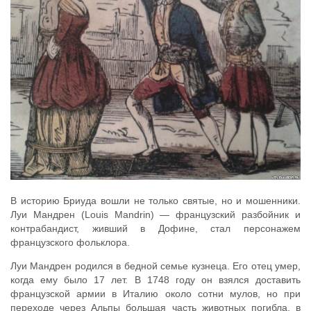
В историю Бриуда вошли не только святые, но и мошенники.
Луи Мандрен (Louis Mandrin) — французский разбойник и
контрабандист, живший в Дофине, стал персонажем
французского фольклора.
Луи Мандрен родился в бедной семье кузнеца. Его отец умер,
когда ему было 17 лет. В 1748 году он взялся доставить
французской армии в Италию около сотни мулов, но при
переходе через Альпы большая часть животных погибла, в