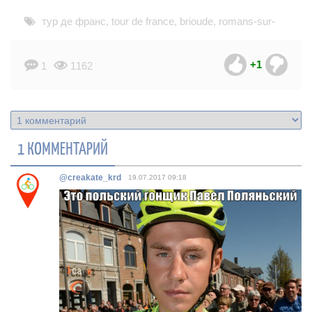
тур де франс
,
tour de france
,
brioude
,
romans-sur-
isere
+1
1
1162
1 КОММЕНТАРИЙ
@creakate_krd
19.07.2017
09:18