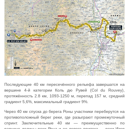
Последующие 40 км пересечённого рельефа завершатся на
вершине 4-й категории Коль дю Рувей (Col du Rouvey),
протяжённость 2.8 км, 1093-1250 м, перепад 157 м, средний
градиент 5,6%, максимальный градиент 9%.
Через 40 км спуска до берега Роны участники переберутся на
противоположный берег реки, где разыграют промежуточный
спринт. Заключительные 40 км — преимущественно по
равнине долины реки Рона и ее левого притока — реки Изер