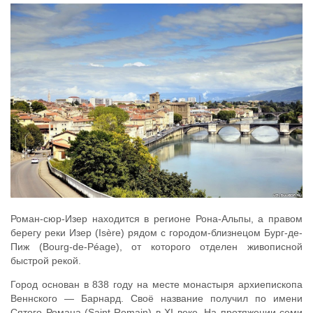
Роман-сюр-Изер находится в регионе Рона-Альпы, а правом
берегу реки Изер (Isère) рядом с городом-близнецом Бург-де-
Пиж (Bourg-de-Péage), от которого отделен живописной
быстрой рекой.
Город основан в 838 году на месте монастыря архиепископа
Веннского — Барнард. Своё название получил по имени
Сятого Романа (Saint-Romain) в XI веке. На протяжении семи