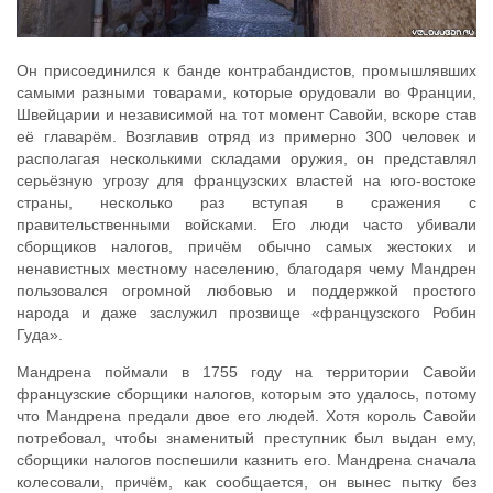
Он присоединился к банде контрабандистов, промышлявших
самыми разными товарами, которые орудовали во Франции,
Швейцарии и независимой на тот момент Савойи, вскоре став
её главарём. Возглавив отряд из примерно 300 человек и
располагая несколькими складами оружия, он представлял
серьёзную угрозу для французских властей на юго-востоке
страны, несколько раз вступая в сражения с
правительственными войсками. Его люди часто убивали
сборщиков налогов, причём обычно самых жестоких и
ненавистных местному населению, благодаря чему Мандрен
пользовался огромной любовью и поддержкой простого
народа и даже заслужил прозвище «французского Робин
Гуда».
Мандрена поймали в 1755 году на территории Савойи
французские сборщики налогов, которым это удалось, потому
что Мандрена предали двое его людей. Хотя король Савойи
потребовал, чтобы знаменитый преступник был выдан ему,
сборщики налогов поспешили казнить его. Мандрена сначала
колесовали, причём, как сообщается, он вынес пытку без