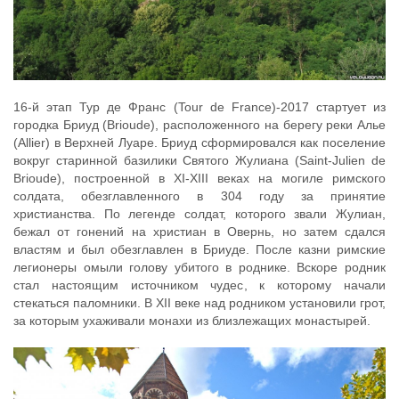
16-й этап Тур де Франс (Tour de France)-2017 стартует из
городка Бриуд (Brioude), расположенного на берегу реки Алье
(Allier) в Верхней Луаре. Бриуд сформировался как поселение
вокруг старинной базилики Святого Жулиана (Saint-Julien de
Brioude), построенной в XI-XIII веках на могиле римского
солдата, обезглавленного в 304 году за принятие
христианства. По легенде солдат, которого звали Жулиан,
бежал от гонений на христиан в Овернь, но затем сдался
властям и был обезглавлен в Бриуде. После казни римские
легионеры омыли голову убитого в роднике. Вскоре родник
стал настоящим источником чудес, к которому начали
стекаться паломники. В XII веке над родником установили грот,
за которым ухаживали монахи из близлежащих монастырей.