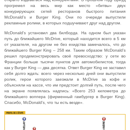
прогремел на весь мир как место «битвы» двух
конкурирующих сетей ресторанов быстрого питания
McDonaldʼs и Burger King. Они по очереди выпустили
рекламные ролики, в которых подшучивают друг над другом.
McDonald's установил два билборда. На одном был указан
путь до ближайшего McDrive, который находится всего в 5 км
от указателя, на другом не без ехидства замечалось, что до
ближайшего Burger King – 258 км. Таким образом McDonaldʼs
решил продемонстрировать своё превосходство: у сети во
Франции больше тысячи пунктов для автомобилистов, тогда
как у Burger King — два десятка. Ответ Burger King не заставил
себя долго ждать: всего через несколько дней они выпустили
ролик, герои которого заезжали в McDrive за кофе и
объясняли на кассе, что им предстоит долгий путь, после чего
на экране появлялась надпись: «Всего 253 километра до
ближайшего воппера (фирменный гамбургер в Burger King).
Спасибо, McDonald's, что ты есть везде».