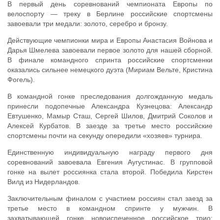
В первый день соревнований чемпионата Европы по
велоспорту — треку в Берлине российские спортсмены
завоевали три медали: золото, серебро и бронзу.
Действующие чемпионки мира и Европы Анастасия Войнова и
Дарья Шмелева завоевали первое золото для нашей сборной.
В финале командного спринта российские спортсменки
оказались сильнее немецкого дуэта (Мириам Вельте, Кристина
Фогель).
В командной гонке преследования долгожданную медаль
принесли подопечные Александра Кузнецова: Александр
Евтушенко, Мамыр Сташ, Сергей Шилов, Дмитрий Соколов и
Алексей Курбатов. В заезде за третье место российские
спортсмены почти на секунду опередили «хозяев» турнира.
Единственную индивидуальную награду первого дня
соревнований завоевала Евгения Аугустинас. В групповой
гонке на вылет россиянка стала второй. Победила Кирстен
Вилд из Нидерландов.
Заключительным финалом с участием россиян стал заезд за
третье место в командном спринте у мужчин. В
захватывающей гонке новоиспеченное российское трио: