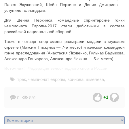
Павел Якушевский, Шейн Перкинс и Денис Дмитриев —
уступило голландцам.
Для Шейна Перкинса командные спринтерские гонки
чемпионата Европы-2017 стали дебютными в составе
российской национальной сборной.
Также в четверг спортсмены разыграли медали в мужском
скретче (Максим Пискунов — 7-е место) и женской командной
гонке преследования (Анастасия Яковенко, Гульназ Бадыкова,
Александра Гончарова, Александра Чекина — 5-е место).
Источник:
Федерация велосипедного спорта России
трек
,
чемпионат европы
,
войнова
,
шмелева
,
кузнецова
,
евтушенко
,
сташ
,
шилов
,
соколов
,
+1
курбатов
0
891
,
аугустинас
,
якушевский
,
перкинс
,
дмитриев