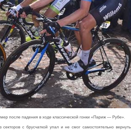
умер после падения в ходе классической гонки «Париж — Рубе».
 секторов с брусчаткой упал и не смог самостоятельно вернут