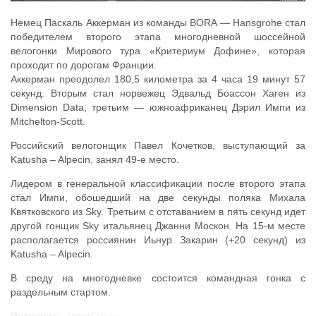
Немец Паскаль Аккерман из команды BORA — Hansgrohe стал
победителем второго этапа многодневной шоссейной
велогонки Мирового тура «Критериум Дофине», которая
проходит по дорогам Франции.
Аккерман преодолел 180,5 километра за 4 часа 19 минут 57
секунд. Вторым стал норвежец Эдвальд Боассон Хаген из
Dimension Data, третьим — южноафриканец Дэрил Импи из
Mitchelton-Scott.
Российский велогонщик Павел Кочетков, выступающий за
Katusha – Alpecin, занял 49-е место.
Лидером в генеральной классификации после второго этапа
стал Импи, обошедший на две секунды поляка Михала
Квятковского из Sky. Третьим с отставанием в пять секунд идет
другой гонщик Sky итальянец Джанни Москон. На 15-м месте
располагается россиянин Иьнур Закарин (+20 секунд) из
Katusha – Alpecin.
В среду на многодневке состоится командная гонка с
раздельным стартом.
Источник:
rsport.ria.ru