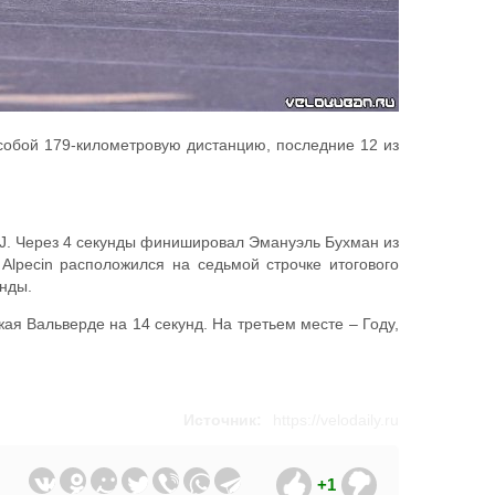
 собой 179-километровую дистанцию, последние 12 из
J. Через 4 секунды финишировал Эмануэль Бухман из
Alpecin расположился на седьмой строчке итогового
унды.
я Вальверде на 14 секунд. На третьем месте – Году,
Источник:
https://velodaily.ru
+1