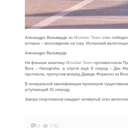
Алехандро Вальверде из
Movistar Team
стал победит
которых – восхождение на гору. Испанский велогонщик
Алехандро Вальверде
На финише капитану
Movistar Team
противостояли Пр
Bora – Hansgrohe, а спустя ещё 8 секунд – Дэн Ма
протокола, пропустив вперёд Давиде Формоло из Bora
В генеральной квалификации произошли существенные
уступающий 31 секунду.
Завтра спортсменов ожидает четвёртый этап велогонк
0
1782