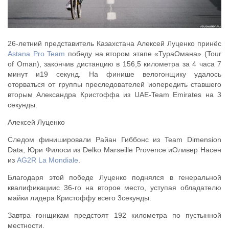
26-летний представитель Казахстана Алексей Луценко принёс
Astana Pro Team
победу на втором этапе «ТураОмана» (Tour
of Oman), закончив дистанцию в 156,5 километра за 4 часа 7
минут и19 секунд. На финише велогонщику удалось
оторваться от группы преследователей иопередить ставшего
вторым Александра Кристоффа из UAE-Team Emirates на 3
секунды.
Алексей Луценко
Следом финишировали Райан Гиббонс из Team Dimension
Data, Юри Филоси из Delko Marseille Provence иОливер Насен
из
AG2R La Mondiale
.
Благодаря этой победе Луценко поднялся в генеральной
квалификациис 36-го на второе место, уступая обладателю
майки лидера Кристоффу всего 3секунды.
Завтра гонщикам предстоят 192 километра по пустынной
местности.