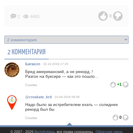
0
2
4483
2 КОММЕНТАРИЯ
Бигвелл
02.10.2018
17:26
Бред американский, а не рекорд..!
Разгон на буксире — как это пошло…
+1
Ссылка
@creakate_krd
24.09.2018
06:58
Надо было за истребителем ехать — солиднее
рекорд был бы
0
Ссылка
© 2007 - 2026
ВелоКубань
, все права сохранены.
Обратная связь