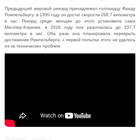
Предыдущий мировой рекорд принадлежал голландцу Фреду
Ромпельбергу: в 1995 году он достиг скорости 268,7 километра
в час. Рекорд среди женщин до этого установила сама
Мюллер-Коренек: в 2016 году она разогналась до 237,7
километра в час. Оба раза она планировала перекрыть
достижение Ромпельберга; с первой попытки этого не удалось
из-за технических проблем.
Источник:
veloclub.su