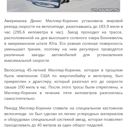
Американка Денис Мюллер-Коренек установила мировой
рекорд скорости на велосипеде, разогнавшись до 183,9 мили в
час (295,6 километра в час). Заезд проходил на трассе,
расположенной на дне высохшего соленого озера Бонневилль
в американском штате Юта. Его ровная соляная поверхность
уменьшает трение, поэтому на нем регулярно проводятся
различные заезды автомобилей для установления
максимальной скорости.
Велосипед 45-летней Мюллер-Коренек, которая в прошлом
была чемпионом США по маунтинбайку и велотреку, был
прикреплен к драгстеру, который разогнал его до скорости
свыше 100 миль в час. После этого тросы были откреплены, и
Мюллер-Коренек в течение пяти километров разгонялась
самостоятельно.
Рекорд Мюллер-Коренек ставила на специальном кастомном
велосипеде: он был сделан из легких углеродных материалов
и оборудован специальной системой звезд, которая позволяет
преодолевать до 40 метров за один оборот педалей.