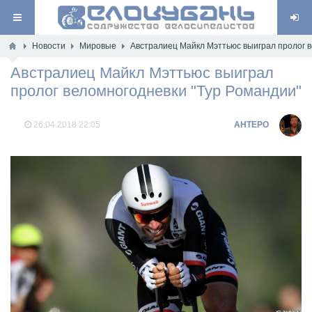
Новости
Мировые
Австралиец Майкл Мэттьюс выиграл пролог в
Австралиец Майкл Мэттьюс выиграл
пролог веломногодневки "Тур Романдии"
26.04.2018
22:05
AHTEPO