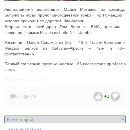
Австралийский велогонщик Майкл Мэттьюс из команды
Sunweb выиграл пролог многодневной гонки «Тур Романдии»,
которая проходит по дорогам Швейцарии.
Вторым стал швейцарец Том Боли из BMC, третьим –
словенец Примож Роглич из Lotto NL – Jumbo.
Россиянин Павел Сиваков из Sky – 46-й, Павел Кочетков и
Максим Белков из Katusha–Alpecin – 72-й и 73-й
соответственно.
Первый этап гонки протяженностью 166 километров пройдет в
среду.
Источник:
rsport.ria.ru
+1
0
515