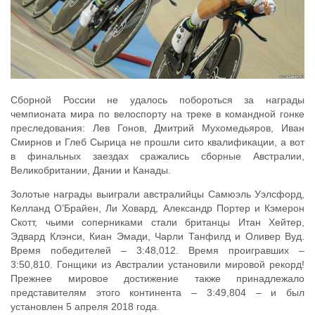
Сборной России не удалось побороться за награды
чемпионата мира по велоспорту на треке в командной гонке
преследования: Лев Гонов, Дмитрий Мухомедьяров, Иван
Смирнов и Глеб Сырица не прошли сито квалификации, а вот
в финальных заездах сражались сборные Австралии,
Великобритании, Дании и Канады.
Золотые награды выиграли австралийцы Самюэль Уэлсфорд,
Келланд О’Брайен, Ли Ховард, Александр Портер и Кэмерон
Скотт, чьими соперниками стали британцы Итан Хейтер,
Эдвард Клэнси, Киан Эмади, Чарли Танфилд и Оливер Вуд.
Время победителей – 3:48,012. Время проигравших –
3:50,810. Гонщики из Австралии установили мировой рекорд!
Прежнее мировое достижение также принадлежало
представителям этого континента – 3:49,804 – и был
установлен 5 апреля 2018 года.