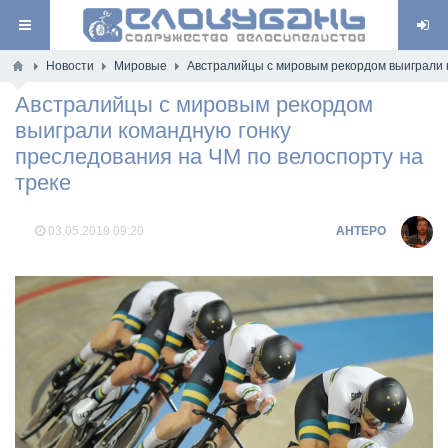
Новости
Мировые
Австралийцы с мировым рекордом выиграли к
Австралийцы с мировым рекордом
выиграли командную гонку
преследования на ЧМ по велоспорту на
треке
03.05.2019
09:20
AHTEPO