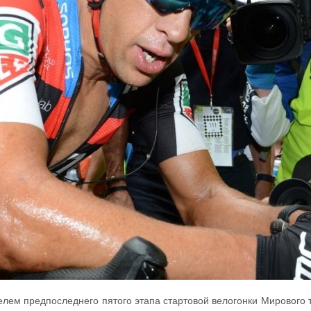
лем предпоследнего пятого этапа стартовой велогонки Мирового т