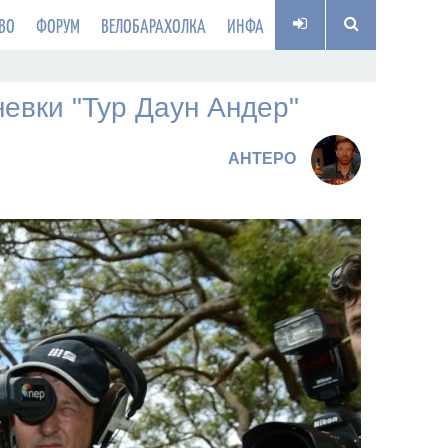
ВО
ФОРУМ
ВЕЛОБАРАХОЛКА
ИНФА
евки "Тур Даун Андер"
AHTEPO