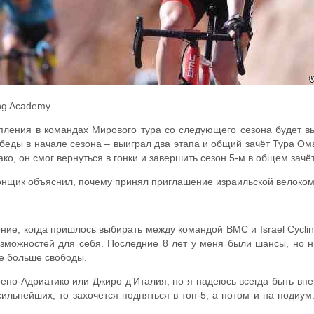
ing Academy
ления в командах Мирового тура со следующего сезона будет выс
беды в начале сезона – выиграл два этапа и общий зачёт Тура Ом
о, он смог вернуться в гонки и завершить сезон 5-м в общем зачё
гонщик объяснил, почему принял приглашение израильской велоком
ние, когда пришлось выбирать между командой BMC и Israel Cycli
возможностей для себя. Последние 8 лет у меня были шансы, но 
не больше свободы.
ено-Адриатико или Джиро д’Италия, но я надеюсь всегда быть впе
 сильнейших, то захочется подняться в топ-5, а потом и на подиум