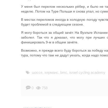
У меня был перелом нескольких рёбер, и было не так
неделю. Потом на Туре Польши я снова упал, но сумел
В местах переломов иногда в холодную погоду чувству
будет проблемой в следующем сезоне.
Я могу бороться за общий зачёт. На Вуэльте Испани
заболел. Так что я доказал, что могу при лучших 
финишировать 9-м в общем зачёте.
Возможно, я прежде всего буду бороться за победу на
тура, потому что там не дадут уехать, когда надо по
шоссе
,
херманс
,
bmc
,
israel cycling academy
0
758