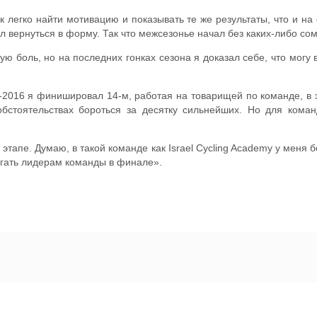
 легко найти мотивацию и показывать те же результаты, что и на 
 вернуться в форму. Так что межсезонье начал без каких-либо сом
ю боль, но на последних гонках сезона я доказал себе, что могу во
и-2016 я финишировал 14-м, работая на товарищей по команде, в э
обстоятельствах бороться за десятку сильнейших. Но для кома
 этапе. Думаю, в такой команде как Israel Cycling Academy у меня
могать лидерам команды в финале».