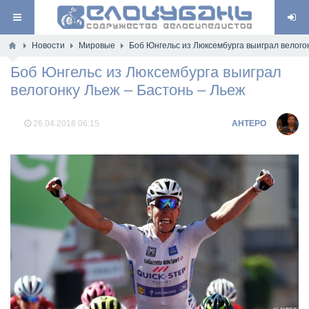
Новости
Мировые
Боб Юнгельс из Люксембурга выиграл велогон
Боб Юнгельс из Люксембурга выиграл
велогонку Льеж – Бастонь – Льеж
26.04.2018
06:15
AHTEPO