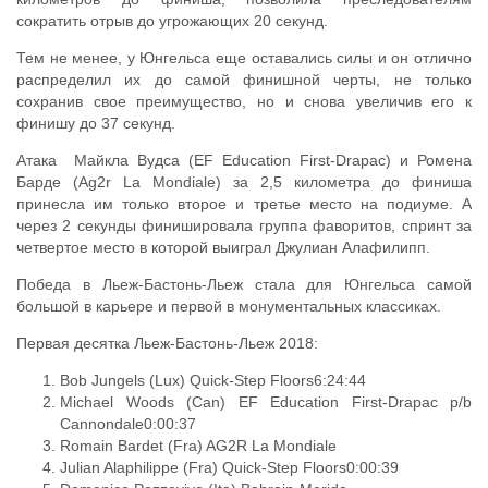
сократить отрыв до угрожающих 20 секунд.
Тем не менее, у Юнгельса еще оставались силы и он отлично
распределил их до самой финишной черты, не только
сохранив свое преимущество, но и снова увеличив его к
финишу до 37 секунд.
Атака Майкла Вудса (EF Education First-Drapac) и Ромена
Барде (Ag2r La Mondiale) за 2,5 километра до финиша
принесла им только второе и третье место на подиуме. А
через 2 секунды финишировала группа фаворитов, спринт за
четвертое место в которой выиграл Джулиан Алафилипп.
Победа в Льеж-Бастонь-Льеж стала для Юнгельса самой
большой в карьере и первой в монументальных классиках.
Первая десятка Льеж-Бастонь-Льеж 2018:
Bob Jungels (Lux) Quick-Step Floors6:24:44
Michael Woods (Can) EF Education First-Drapac p/b
Cannondale0:00:37
Romain Bardet (Fra) AG2R La Mondiale
Julian Alaphilippe (Fra) Quick-Step Floors0:00:39