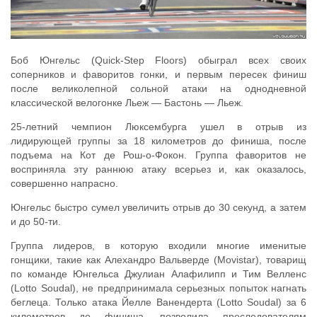
Боб Юнгельс (Quick-Step Floors) обыграл всех своих
соперников и фаворитов гонки, и первым пересек финиш
после великолепной сольной атаки на однодневной
классической велогонке Льеж — Бастонь — Льеж.
25-летний чемпион Люксембурга ушел в отрыв из
лидирующей группы за 18 километров до финиша, после
подъема на Кот де Рош-о-Фокон. Группа фаворитов не
восприняла эту раннюю атаку всерьез и, как оказалось,
совершенно напрасно.
Юнгельс быстро сумел увеличить отрыв до 30 секунд, а затем
и до 50-ти.
Группа лидеров, в которую входили многие именитые
гонщики, такие как Алехандро Вальверде (Movistar), товарищ
по команде Юнгельса Джулиан Алафилипп и Тим Велленс
(Lotto Soudal), не предпринимала серьезных попыток нагнать
беглеца. Только атака Йелле Ванендерта (Lotto Soudal) за 6
километров до финиша, позволила преследователям