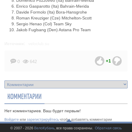
Domenico Pozzovivo (Ita) Bahrain-Merida
Enrico Gasparotto (Ita) Bahrain-Merida
Davide Formolo (Ita) Bora-Hansgrohe
Roman Kreuziger (Cze) Mitchelton-Scott
Sergio Henao (Col) Team Sky
Jakob Fuglsang (Den) Astana Pro Team
Источник:
veloclub.su
+1
0
642
КОММЕНТАРИИ
Нет комментариев. Ваш будет первым!
Войдите
или
зарегистрируйтесь
чтобы добавлять комментарии
© 2007 - 2026
ВелоКубань
, все права сохранены.
Обратная связь