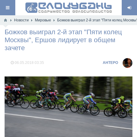
Новости
Мировые
Божков выиграл 2-й этап "Пяти колец Москвы
Божков выиграл 2-й этап "Пяти колец
Москвы", Ершов лидирует в общем
зачете
06.05.2018
03:35
AHTEPO