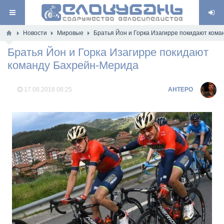
Новости
Мировые
Братья Йон и Горка Изагирре покидают ком
Братья Йон и Горка Изагирре покидают
команду Бахрейн-Мерида
17.08.2018
08:25
AHTEPO