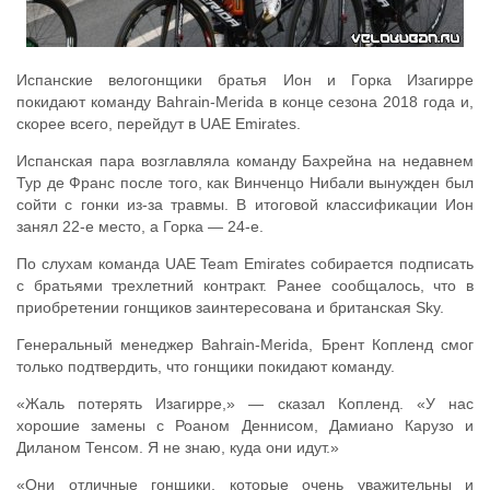
Испанские велогонщики братья Ион и Горка Изагирре
покидают команду Bahrain-Merida в конце сезона 2018 года и,
скорее всего, перейдут в UAE Emirates.
Испанская пара возглавляла команду Бахрейна на недавнем
Тур де Франс после того, как Винченцо Нибали вынужден был
сойти с гонки из-за травмы. В итоговой классификации Ион
занял 22-е место, а Горка — 24-е.
По слухам команда UAE Team Emirates собирается подписать
с братьями трехлетний контракт. Ранее сообщалось, что в
приобретении гонщиков заинтересована и британская Sky.
Генеральный менеджер Bahrain-Merida, Брент Копленд смог
только подтвердить, что гонщики покидают команду.
«Жаль потерять Изагирре,» — сказал Копленд. «У нас
хорошие замены с Роаном Деннисом, Дамиано Карузо и
Диланом Тенсом. Я не знаю, куда они идут.»
«Они отличные гонщики, которые очень уважительны и