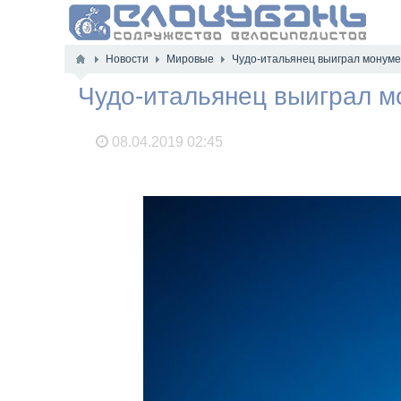
Новости
Мировые
Чудо-итальянец выиграл монуме
Чудо-итальянец выиграл м
08.04.2019
02:45