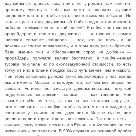
даунхильных трассах пока ничто не угрожает, там они по-
прежнему чувствуют себя как дома и являются лучшим
средством для того, чтобы ехать вниз максимально быстро. Но
сколько раз в году даунхильный байк среднестатистического
райдера оказывается на такой трассе? Я сейчас не говорю о
прорайдерах и фанатах даунхилла — я говорю о самом
широком сегменте райдеров — тех, кто не прочь и на
локальных спотах повваливать, и в горы пару раз выбраться.
Ведь именно они и обеспечивали спрос на дх-байки —
прорайдеры получали велики бесплатно, а приближенная
тусовка покупала их по околозакупочной стоимости, то есть
толку от них в плане продаж было чуть менее чем никакого.
При этом основным рынком таких велосипедов у нас всегда
была именно Москва, в которую гор, как мы все знаем, не
завезли. Регионы же зачастую довольствовались покупкой
подержанных московских великов — как говорили мои
знакомые «Не, ну а чо, вы там на них катаетесь пару лет,
потом сливаете за копейки, чтобы купить что-то помоднее, а
состояние у великов после двух лет в Москве лучше, чем
после недели в горах. Идеальная покупка». Так оно и есть —
конечно, раму можно сломать и в Ерино, и в Филпарке, но это
нужно очень постараться. В 90% случаев же основной пробег