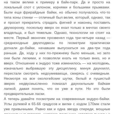
на таком велике к примеру в байк-парк. Да и просто на
локальный спот с уклоном, корнями и большими прыжками.
Были еще фрирайдные байки, но обычно получалось что-то
типа коны стинки — отличный был велик, который, однако, так
и просил прекратить страдать фигней и наконец поставить
двухкоронку, поскольку вверх он ехал только в мечтах своего
владельца, и был тяжелым. Однако, технологии не стоят на
месте. Первый звоночек прозвенел года три-четыре назад —
среднеходные двухподвесы по геометрии практически
догнали дх-байки, начавшие выпускаться на два-три года
раньше. Да, ходу у них по-прежнему было меньше, но зато
они были легкими, и позволяли ехать не только вниз, но и
вверх. Отношение к эндуро тоже изменилось — на молодежь,
изначально выбравшую эту дисциплину, минуя даунхилл,
перестали смотреть недоумевающе, смирясь с очевидным.
Несмотря на все окологейские шутки, белый и пушистый
зверек недвусмысленно помахал даунхильным байкам
лапкой, давая понять, что он уже в пути. Но это были
предварительные ласки.
А теперь давайте посмотрим на современные эндуро-байки.
Углы рулевой в 65-66 градусов и вилки с ходом 170мм стали
уже привычными. Равно как и одна звезда спереди, мощные