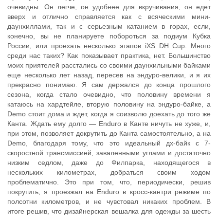
очевидны. Он легче, он удобнее для вкручивания, он едет
вверх и отлично справляется как с всяческими мини-
даунхиллами, так и с серьезным катанием в горах, если,
конечно, вы не планируете побороться за подиум Кубка
России, или проехать несколько этапов iXS DH Cup. Много
среди нас таких? Как показывает практика, нет. Большинство
моих приятелей расстались со своими даунхильными байками
еще несколько лет назад, пересев на эндуро-велики, и я их
прекрасно понимаю. Я сам держался до конца прошлого
сезона, когда стало очевидно, что половину времени я
катаюсь на хардтейле, вторую половину на эндуро-байке, а
Demo стоит дома и ждет, когда я соизволю доехать до того же
Канта. Ждать ему долго — Enduro в Канте ничуть не хуже, и,
при этом, позволяет докрутить до Канта самостоятельно, а на
Demo, благодаря тому, что это идеальный дх-байк с 7-
скоростной трансмиссией, заваленными углами и достаточно
низким седлом, даже до Филпарка, находящегося в
нескольких километрах, добраться своим ходом
проблематично. Это при том, что, периодически, решив
покрутить, я проезжал на Enduro в кросс-кантри режиме по
полсотни километров, и не чувстовал никаких проблем. В
итоге решив, что дизайнерская вешалка для одежды за шесть