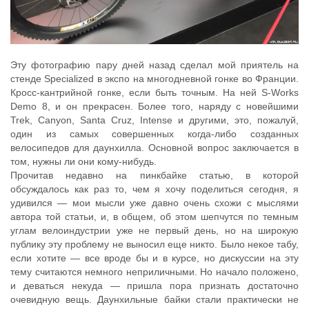
Эту фотографию пару дней назад сделал мой приятель на
стенде Specialized в экспо на многодневной гонке во Франции.
Кросс-кантрийной гонке, если быть точным. На ней S-Works
Demo 8, и он прекрасен. Более того, наряду с новейшими
Trek, Canyon, Santa Cruz, Intense и другими, это, пожалуй,
один из самых совершенных когда-либо созданных
велосипедов для даунхилла. Основной вопрос заключается в
том, нужны ли они кому-нибудь.
Прочитав недавно на пинкбайке статью, в которой
обсуждалось как раз то, чем я хочу поделиться сегодня, я
удивился — мои мысли уже давно очень схожи с мыслями
автора той статьи, и, в общем, об этом шепчутся по темным
углам велоиндустрии уже не первый день, но на широкую
публику эту проблему не выносил еще никто. Было некое табу,
если хотите — все вроде бы и в курсе, но дискуссии на эту
тему считаются немного неприличными. Но начало положено,
и деваться некуда — пришла пора признать достаточно
очевидную вещь. Даунхильные байки стали практически не