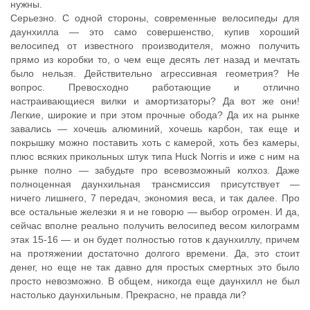
нужны.
Серьезно. С одной стороны, современные велосипеды для
даунхилла — это само совершенство, купив хороший
велосипед от известного производителя, можно получить
прямо из коробки то, о чем еще десять лет назад и мечтать
было нельзя. Действительно агрессивная геометрия? Не
вопрос. Превосходно работающие и отлично
настраивающиеся вилки и амортизаторы? Да вот же они!
Легкие, широкие и при этом прочные обода? Да их на рынке
завались — хочешь алюминий, хочешь карбон, так еще и
покрышку можно поставить хоть с камерой, хоть без камеры,
плюс всяких прикольных штук типа Huck Norris и иже с ним на
рынке полно — забудьте про всевозможный колхоз. Даже
полноценная даунхильная трансмиссия присутствует —
ничего лишнего, 7 передач, экономия веса, и так далее. Про
все остальные железки я и не говорю — выбор огромен. И да,
сейчас вполне реально получить велосипед весом килограмм
этак 15-16 — и он будет полностью готов к даунхиллу, причем
на протяжении достаточно долгого времени. Да, это стоит
денег, но еще не так давно для простых смертных это было
просто невозможно. В общем, никогда еще даунхилл не был
настолько даунхильным. Прекрасно, не правда ли?