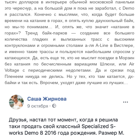
тысяч долларов в интерьере обычной московской панельки
это чересчур, а на большой дом я пока не заработал, с Demo
я расстался. Конечно с мыслями, что, когда будет больше
времени на катание в горах, я опять куплю даунхильный байк,
но мы-то понимаем… И, опять же, что значит «катание в
горах»? Тренд байк-парков — создание все большего
количества гладких и вылизанных трасс с высокими
контруклонами и огромными столами а-ля A-Line в Вистлере,
и именно такие трассы и пользуются наибольшим спросом у
катающихся. Да, есть еще те, кто не мыслит поездки в Морзин
без катания по бесчисленным вариациям Шлюхи, или Air
Voltage с периодическими недолетами. Да и срезки под
Пленеем никуда не делись. Но у тех, кто там катается, дх-
байки и так есть. Впрочем, уходят даже лучшие из лучших…