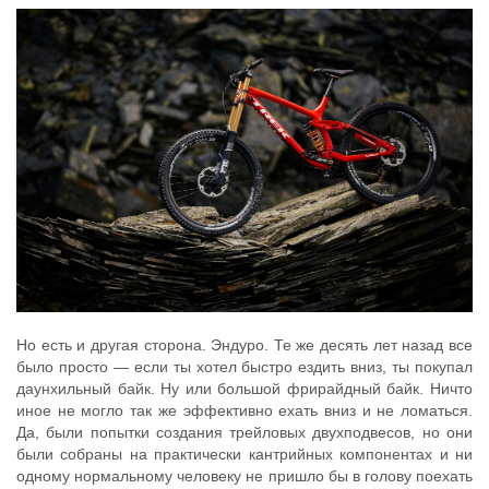
Но есть и другая сторона. Эндуро. Те же десять лет назад все
было просто — если ты хотел быстро ездить вниз, ты покупал
даунхильный байк. Ну или большой фрирайдный байк. Ничто
иное не могло так же эффективно ехать вниз и не ломаться.
Да, были попытки создания трейловых двухподвесов, но они
были собраны на практически кантрийных компонентах и ни
одному нормальному человеку не пришло бы в голову поехать