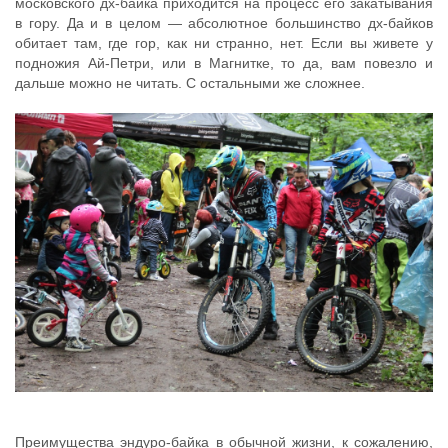
московского дх-байка приходится на процесс его закатывания
в гору. Да и в целом — абсолютное большинство дх-байков
обитает там, где гор, как ни странно, нет. Если вы живете у
подножия Ай-Петри, или в Магнитке, то да, вам повезло и
дальше можно не читать. С остальными же сложнее.
Преимущества эндуро-байка в обычной жизни, к сожалению,