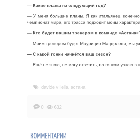
— Какие планы на следующий год?
— У меня большие планы. Я как итальянец, конечно,
чемпионат мира, его трасса подходит моим характери
— Кто будет вашим тренером в команде «Астана»
— Моим тренером будет Маурицио Маццолени, мы уж
— С какой гонки начнётся ваш сезон?
— Ещё не знаю, не могу ответить, по гонкам узнаю в
davide villella
,
астана
0
632
КОММЕНТАРИИ