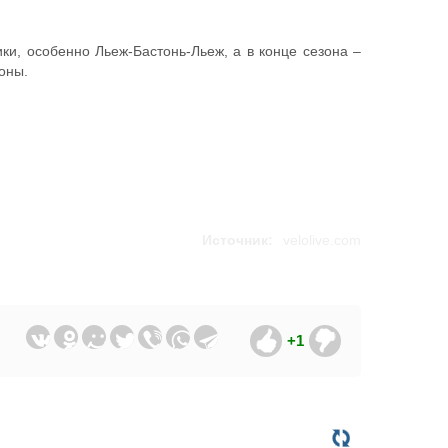
ки, особенно Льеж-Бастонь-Льеж, а в конце сезона –
оны.
Источник:
velolive.com
+1