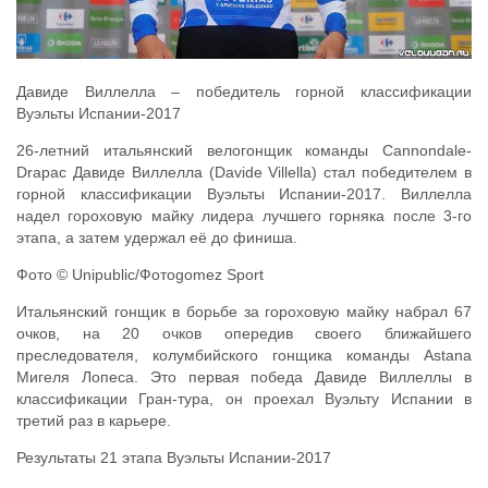
Давиде Виллелла – победитель горной классификации
Вуэльты Испании-2017
26-летний итальянский велогонщик команды Cannondale-
Drapac Давиде Виллелла (Davide Villella) стал победителем в
горной классификации Вуэльты Испании-2017. Виллелла
надел гороховую майку лидера лучшего горняка после 3-го
этапа, а затем удержал её до финиша.
Фото © Unipublic/Фотоgomez Sport
Итальянский гонщик в борьбе за гороховую майку набрал 67
очков, на 20 очков опередив своего ближайшего
преследователя, колумбийского гонщика команды Astana
Мигеля Лопеса. Это первая победа Давиде Виллеллы в
классификации Гран-тура, он проехал Вуэльту Испании в
третий раз в карьере.
Результаты 21 этапа Вуэльты Испании-2017