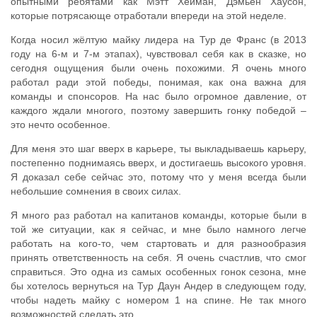
опытными ребятами как Мэтт Хейман, Дэмьен Хаусон,
которые потрясающе отработали впереди на этой неделе.
Когда носил жёлтую майку лидера на Тур де Франс (в 2013
году на 6-м и 7-м этапах), чувствовал себя как в сказке, но
сегодня ощущения были очень похожими. Я очень много
работал ради этой победы, понимая, как она важна для
команды и спонсоров. На нас было огромное давление, от
каждого ждали многого, поэтому завершить гонку победой –
это нечто особенное.
Для меня это шаг вверх в карьере, ты выкладываешь карьеру,
постепенно поднимаясь вверх, и достигаешь высокого уровня.
Я доказал себе сейчас это, потому что у меня всегда были
небольшие сомнения в своих силах.
Я много раз работал на капитанов команды, которые были в
той же ситуации, как я сейчас, и мне было намного легче
работать на кого-то, чем стартовать и для разнообразия
принять ответственность на себя. Я очень счастлив, что смог
справиться. Это одна из самых особенных гонок сезона, мне
бы хотелось вернуться на Тур Даун Андер в следующем году,
чтобы надеть майку с номером 1 на спине. Не так много
возможностей сделать это.