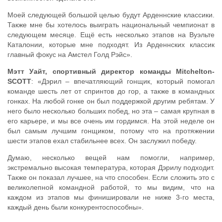
Моей следующей большой целью будут Арденнские классики.
Также мне бы хотелось выиграть национальный чемпионат в
следующем месяце. Ещё есть несколько этапов на Вуэльте
Каталонии, которые мне подходят. Из Арденнских классик
главный фокус на Амстел Голд Рэйс».
Мэтт Уайт, спортивный директор команды Mitchelton-
SCOTT
: «Дэрил – впечатляющий гонщик, который помогал
команде шесть лет от спринтов до гор, а также в командных
гонках. На любой гонке он был поддержкой другим ребятам. У
него было несколько больших побед, но эта – самая крупная в
его карьере, и мы все очень им гордимся. На этой неделе он
был самым лучшим гонщиком, потому что на протяжении
шести этапов ехал стабильнее всех. Он заслужил победу.
Думаю, несколько вещей нам помогли, например,
экстремально высокая температура, которая Дэрилу подходит.
Также он показал лучшее, на что способен. Если сложить это с
великолепной командной работой, то мы видим, что на
каждом из этапов мы финишировали не ниже 3-го места,
каждый день были конкурентоспособны».