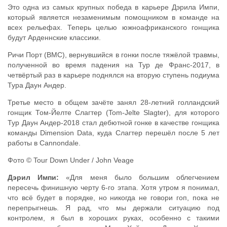
Это одна из самых крупных победа в карьере Дэрила Импи,
который является незаменимым помощником в команде на
всех рельефах. Теперь целью южноафриканского гонщика
будут Арденнские классики.
Ричи Порт (BMC), вернувшийся в гонки после тяжёлой травмы,
полученной во время падения на Тур де Франс-2017, в
четвёртый раз в карьере поднялся на вторую ступень подиума
Тура Даун Андер.
Третье место в общем зачёте занял 28-летний голландский
гонщик Том-Йелте Слагтер (Tom-Jelte Slagter), для которого
Тур Даун Андер-2018 стал дебютной гонке в качестве гонщика
команды Dimension Data, куда Слагтер перешёл после 5 лет
работы в Cannondale.
Фото © Tour Down Under / John Veage
Дэрил Импи:
«Для меня было большим облегчением
пересечь финишную черту 6-го этапа. Хотя утром я понимал,
что всё будет в порядке, но никогда не говори гоп, пока не
перепрыгнешь. Я рад, что мы держали ситуацию под
контролем, я был в хороших руках, особенно с такими