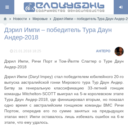
Новости
Мировые
Дэрил Импи – победитель Тура Даун Андер-
Дэрил Импи – победитель Тура Даун
Андер-2018
21.01.2018
18:25
AHTEPO
Дэрил Импи, Ричи Порт и Том-Йелте Слагтер о Туре Даун
Андер-2018
Дэрил Импи (Daryl Impey) стал победителем юбилейного 20-го
выпуска австралийской гонки Мирового тура Тур Даун Андер.
Битву за генеральную классификацию 33-летний гонщик
команды Mitchelton-SCOTT выиграл на 5-м королевском этапе
Тура Даун Андер-2018, где финишировал вторым, но показал
одно время с австралийским гонщиком команды BMC Ричи
Портом, опередив его по сумме занятых на предыдущих
этапах мест. Импи оставалось лишь избежать ошибок на 6-м
этапе, что ему удалось.