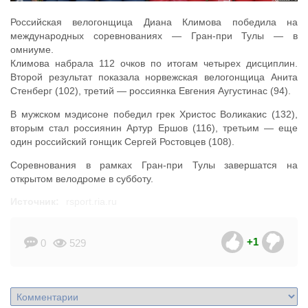
Российская велогонщица Диана Климова победила на
международных соревнованиях — Гран-при Тулы — в
омниуме.
Климова набрала 112 очков по итогам четырех дисциплин.
Второй результат показала норвежская велогонщица Анита
Стенберг (102), третий — россиянка Евгения Аугустинас (94).
В мужском мэдисоне победил грек Христос Воликакис (132),
вторым стал россиянин Артур Ершов (116), третьим — еще
один российский гонщик Сергей Ростовцев (108).
Соревнования в рамках Гран-при Тулы завершатся на
открытом велодроме в субботу.
Источник:
rsport.ria.ru
+1
0
529