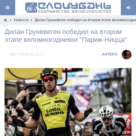
Новости
Дилан Груневеген победил на втором этапе веломногодн
Дилан Груневеген победил на втором
этапе веломногодневки "Париж-Ницца"
07.03.2018
21:50
AHTEPO