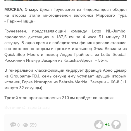
МОСКВА, 5 мар.
Дилан Груневеген из Нидерландов победил
на втором этапе многодневной велогонки Мирового тура
«Париж-Ницца».
Груневеген, представляющий команду Lotto NL-Jumbo,
преодолел дистанцию в 187,5 км за 4 часа 51 минуту 31
секунду. В одно время с победителем финишировали ставшие
соответственно вторым и третьим итальянец Элиа Вивиани из
Quick-Step Floors и немец Андре Грайпель из Lotto Soudal.
Россиянин Ильнур Закарин из Katusha-Alpecin – 55-й.
В генеральной классификации лидирует француз Арно Демар
из Groupama-FDJ, семь секунд ему уступает идущий вторым
испанец Горка Исагирре из Bahrain-Merida. Закарин – 66-й (+1
минута 32 секунды).
Третий этап протяженностью 210 км пройдет во вторник.
Источник:
rsport.ria.ru
+1
0
559