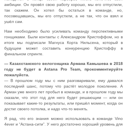
амбиции. Он провёл свою работу хорошо, мы его отпустили,
так скажем. Он хотел бы остаться в команде, но,
посовещавшись, мы его отпустили, а не так, что он взял и
ушёл сам.
Нам необходимо было усиливать команду перспективными
гонщиками. Были контакты с Александром Кристоффом, но в
итоге мы подписали Магнуса Корта Нильсена, который в
будущем может составить конкуренцию Кристоффу в
финальном спринте.
— Казахстанского велогонщика Армана Камышева в 2018
году не будет в Astana Pro Team, прокомментируйте
пожалуйста.
— В прошлом году мы с ним разговаривали, ему давался
последний шанс, потому что растёт молодое поколение. А
Арман уже много лет пробыл в команде, и в прошлом году мы
сказали, что этот год для него будет решающим — или он
показывает какие-то результаты, или пришёл момент, когда он
достиг своего потолка, и надо что-то менять.
Я рад, что его знания можно использовать в команде Vino
4ever и “Астана-сити”. У него достаточно хороший уровень для