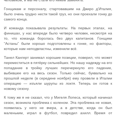
Гонщикам и персоналу, стартовавшим на Джиро д’Италия,
было очень трудно нести такой груз, но они проехали гонку до
самого конца.
И команда показывала результаты. На первых этапах, на
финишах, у нас впереди было четверо человек, несмотря на
то, что команда боролась без двух капитанов. Гонщики
“Астаны” были хорошо подготовлены к гонке, но факторы,
которые нам неподвластны, изменили всё.
Танел Кангерт занимал хорошие позиции, поверил, что может
переместиться в пятёрку сильнейших. Но нашу надежду на его
попадание в тройку лучших перечеркнуло его падение,
выбившее его на весь сезон. Только сейчас, буквально на
прошлой неделе (в середине ноября) ему провели в Италии
операцию — изъяли шурупы из локтя. Теперь он готов к
новому сезону.
К тому же я не сказал, что у Мигеля Лопеса, который начинал
сезон, возникла проблема с коленом. Эта проблема не новая,
появилась у него не вчера, а в детстве, когда он был
маленьким, играл в футбол, повредил ахилл. Время от