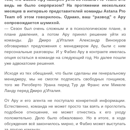
ведь не было сюрпризом? На протяжении нескольких
месяцев в интервью представителей команды Astana Pro
Team об этом говорилось. Однако, ваш “развод” с Ару
сопровождается шумихой.
— Сезон был очень сложным и в психологическом плане, в
плане давления, а потом Ару принял решение уйти из
команды. До Джиро д’Италия Александр Винокуров
обговаривал предложения с менеджером Ару, были с ним
персональные разговоры. И у Фабио Ару в контракте имелась
опция остаться в команде на следующий год. Но далее пошли
уже адвокатские решения.
Исходя из тех обещаний, что были сделаны им генеральному
менеджеру, мы не смогли подписать свободных гонщиков,
того же Ригоберто Урана перед Тур де Франс или Микеле
Ланду перед Джиро д’Италия.
От Ару и его агента не поступало конкретной информации.
Естественно, команда не может просто так взять и проглотить
подобное отношение, не может отнестись к его уходу
положительно. Дело было обжаловано. Но в итоге, в ходе
обсуждения всё закончилось мирно, и Фабио может выступать
за другую команду.