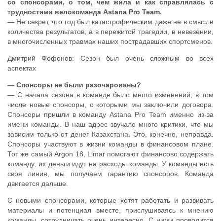
со спонсорами, о том, чем жила и как справлялась с
трудностями велокоманда Astana Pro Team.
— Не секрет, что год был катастрофическим даже не в смысле
количества результатов, а в пережитой трагедии, в невезении,
в многочисленных травмах наших пострадавших спортсменов.
Дмитрий Фофонов: Сезон был очень сложным во всех
аспектах
— Спонсоры не были разочарованы?
— С начала сезона в команде было много изменений, в том
числе новые спонсоры, с которыми мы заключили договора.
Спонсоры пришли в команду Astana Pro Team именно из-за
имени команды. В наш адрес звучало много критики, что мы
зависим только от денег Казахстана. Это, конечно, неправда.
Спонсоры участвуют в жизни команды в финансовом плане.
Тот же самый Argon 18, Limar помогают финансово содержать
команду, их деньги идут на расходы команды. У команды есть
своя линия, мы получаем гарантию спонсоров. Команда
двигается дальше.
С новыми спонсорами, которые хотят работать и развивать
материалы и потенциал вместе, прислушиваясь к мнению
команды, сотрудничать очень интересно. С ними проводится