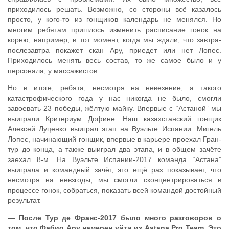
приходилось решать. Возможно, со стороны всё казалось
просто, у кого-то из гонщиков календарь не менялся. Но
многим ребятам пришлось изменить расписание гонок на
корню, например, в тот момент, когда мы ждали, что завтра-
послезавтра покажет скан Ару, приедет или нет Лопес.
Приходилось менять весь состав, то же самое было и у
персонала, у массажистов.
Но в итоге, ребята, несмотря на невезение, а такого
катастрофического года у нас никогда не было, смогли
завоевать 23 победы, жёлтую майку. Впервые с “Астаной” мы
выиграли Критериум Дофине. Наш казахстанский гонщик
Алексей Луценко выиграл этап на Вуэльте Испании. Мигель
Лопес, начинающий гонщик, впервые в карьере проехал Гран-
тур до конца, а также выиграл два этапа, и в общем зачёте
заехал 8-м. На Вуэльте Испании-2017 команда “Астана”
выиграла и командный зачёт, это ещё раз показывает, что
несмотря на невзгоды, мы смогли сконцентрироваться в
процессе гонок, собраться, показать всей командой достойный
результат.
— После Тур де Франс-2017 было много разговоров о
том, что Фабио Ару намерен уйти из Astana Pro Team. Это