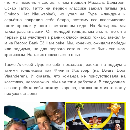
что мы поменяли состав, к нам пришёл Михаэль Вальгрен,
Оскар Гатто. Гатто на первой классике заехал пятым (на
Omloop Het Nieuwsblad), но упал на Туре Фландрии и
серьёзно повредил себе бедро, поэтому все классические
гонки прошли у него в смазанном виде. На Вальгрена мы
также рассчитывали. Он молодой гонщик, мы знали, что он в
первый раз участвует в ранних классических гонках, заехал 6-
м на Record Bank E3 Harelbeke. Мы, конечно, ожидали победы
или подиума, но для первого сезона нельзя быть слишком
критичным. На таких гонках важен опыт.
Также Алексей Луценко себя показывал, заехал на подиум с
такими гонщиками как Филипп Жильбер (на Dwars Door
Vlaanderen). И сказать, что команда не присутствовала на
классиках, невозможно. Мы над этим работаем. В следующем
сезоне ребята себя покажут хорошо, так как на этих гонках у
них уже есть опыт.