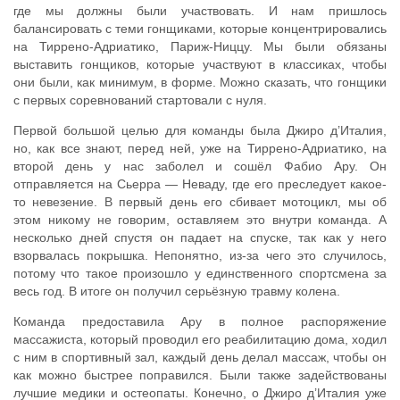
где мы должны были участвовать. И нам пришлось
балансировать с теми гонщиками, которые концентрировались
на Тиррено-Адриатико, Париж-Ниццу. Мы были обязаны
выставить гонщиков, которые участвуют в классиках, чтобы
они были, как минимум, в форме. Можно сказать, что гонщики
с первых соревнований стартовали с нуля.
Первой большой целью для команды была Джиро д’Италия,
но, как все знают, перед ней, уже на Тиррено-Адриатико, на
второй день у нас заболел и сошёл Фабио Ару. Он
отправляется на Сьерра — Неваду, где его преследует какое-
то невезение. В первый день его сбивает мотоцикл, мы об
этом никому не говорим, оставляем это внутри команда. А
несколько дней спустя он падает на спуске, так как у него
взорвалась покрышка. Непонятно, из-за чего это случилось,
потому что такое произошло у единственного спортсмена за
весь год. В итоге он получил серьёзную травму колена.
Команда предоставила Ару в полное распоряжение
массажиста, который проводил его реабилитацию дома, ходил
с ним в спортивный зал, каждый день делал массаж, чтобы он
как можно быстрее поправился. Были также задействованы
лучшие медики и остеопаты. Конечно, о Джиро д’Италия уже