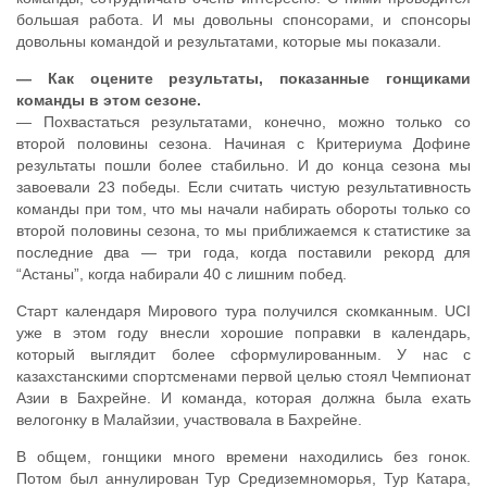
большая работа. И мы довольны спонсорами, и спонсоры
довольны командой и результатами, которые мы показали.
— Как оцените результаты, показанные гонщиками
команды в этом сезоне.
— Похвастаться результатами, конечно, можно только со
второй половины сезона. Начиная с Критериума Дофине
результаты пошли более стабильно. И до конца сезона мы
завоевали 23 победы. Если считать чистую результативность
команды при том, что мы начали набирать обороты только со
второй половины сезона, то мы приближаемся к статистике за
последние два — три года, когда поставили рекорд для
“Астаны”, когда набирали 40 с лишним побед.
Старт календаря Мирового тура получился скомканным. UCI
уже в этом году внесли хорошие поправки в календарь,
который выглядит более сформулированным. У нас с
казахстанскими спортсменами первой целью стоял Чемпионат
Азии в Бахрейне. И команда, которая должна была ехать
велогонку в Малайзии, участвовала в Бахрейне.
В общем, гонщики много времени находились без гонок.
Потом был аннулирован Тур Средиземноморья, Тур Катара,