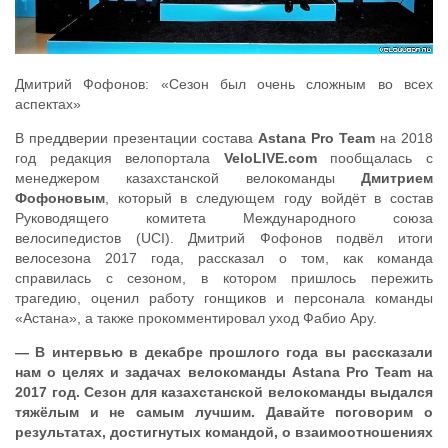
Дмитрий Фофонов: «Сезон был очень сложным во всех
аспектах»
В преддверии презентации состава
Astana Pro Team
на 2018
год редакция велопортала
VeloLIVE.com
пообщалась с
менеджером казахстанской велокоманды
Дмитрием
Фофоновым
, который в следующем году войдёт в состав
Руководящего комитета Международного союза
велосипедистов (UCI). Дмитрий Фофонов подвёл итоги
велосезона 2017 года, рассказал о том, как команда
справилась с сезоном, в котором пришлось пережить
трагедию, оценил работу гонщиков и персонала команды
«Астана», а также прокомментировал уход Фабио Ару.
— В интервью в декабре прошлого года вы рассказали
нам о целях и задачах велокоманды Astana Pro Team на
2017 год. Сезон для казахстанской велокоманды выдался
тяжёлым и не самым лучшим. Давайте поговорим о
результатах, достигнутых командой, о взаимоотношениях