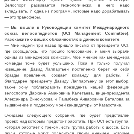
Велоспорт развивается технологически, в него надо
вкладывать. И одна из программ, которые надо дорабатывать
— это трансферы.
— Вы вошли в Руководящий комитет Международного
союза велосипедистов (UCI Management Committee).
Расскажите о ваших обязанностях в данном комитете.
— Мне недели три назад пришло письмо от президента UCI,
где сообщалось, что прошло голосование, и меня выбрали
одним из менеджеров комиссии. Моё мнение как менеджера
команды тоже будет услышано. Пока я только получил
извещение. Давид Лаппартьен постепенно берёт на себя
бразды правления, создаёт команду для работы. Я
благодарен президенту Давиду Лаппартьену за этот выбор,
также хочу поблагодарить президента нашей федерации
велоспорта Дархана Амановича Калетаева, вице-президента
Александра Винокурова и Раимбека Анваровича Баталова за
выдвижение и поддержку моей кандидатуры от Казахстана.
Ожидаем следующего собрания, где будет представлен
проект, над которым предстоит работать. При UCI есть группа,
которая работает с треком, есть группа работы с шоссе. Есть
люди, которые могут поделиться своим мнением, которые