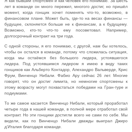
Я как бывший спортсмен и как человек его понимаю. За шесть
лет в команде он много пережил, многого достиг, но пришёл
момент, когда гонщик хочет поменять что-то, возможно, в
финансовом плане. Может быть, где-то на весах финансы —
будущее, склоняется больше не к финансам, а к будущему.
Возможно, кто-то что-то ему посоветовал. Например,
долгосрочный контракт на три года.
С одной стороны, я его понимаю, с другой, нам бы хотелось,
чтобы он остался в команде, потому что сложилась ситуация,
когда мы остаёмся без большого лидера, устоявшегося
лидера. Под устоявшимся лидером я имею в виду таких
гонщиков как Альберто Контадор, Алехандро Вальверде, Крис
Фрум, Винченцо Нибали. Фабио Ару сейчас 26 лет. Многие
говорят, что он достиг лимита, но немногие спортсмены к
этому возрасту могут похвастаться победами на Гран-туре и
подиумами.
То же самое касается Винченцо Нибали, который проработал
четыре года в нашей команде, в полной мере отработал свой
контракт. Но эти гонщики достигли всего не сами по себе. Мы
видели, как по Винченцо Нибали дважды выиграл Джиро
д’Италия благодаря команде.