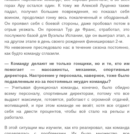
горах Ару остался один. К тому же Алексей Луценко также
падал, получил большие повреждения, но показал себя
воином, продолжал гонку весь покалеченный и ободранный.
Он проявил себя с боевой стороны, даже пробовал потом в
отрыв уезжать. Он проехал Тур де Франс, отработал, это
послужило базой для Вуэльты Испании, где он выиграл этап, а
на другом этапе в день своего рождения финишировал 2-м.
Но невезение преследовало нас в течение сезона постоянно,
как будто команду сглазили.
— Команду делают не только гонщики, но и те, кто им
помогает — массажисты, механики, спортивные
директора. Настроение у персонала, наверное, тоже было
подавленным из-за постоянных неудач команды?
— Учитывая функционал команды, конечно, было обидно
всему персоналу, спортивным директорам, потому что все
выдают максимум, готовятся, работают с огромной отдачей,
мотивацией, и при этом команде не везёт, хотя все отдают
себя на двести процентов, чтобы всё стало на рельсы и
работало.
В этой ситуации мы изучили, как кто реагировал, как команда
справлялась с проблемами. Их было множество, все