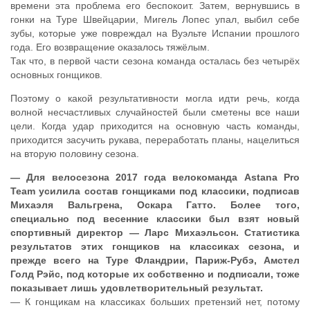
времени эта проблема его беспокоит. Затем, вернувшись в
гонки на Туре Швейцарии, Мигель Лопес упал, выбил себе
зубы, которые уже повреждал на Вуэльте Испании прошлого
года. Его возвращение оказалось тяжёлым.
Так что, в первой части сезона команда осталась без четырёх
основных гонщиков.
Поэтому о какой результативности могла идти речь, когда
волной несчастливых случайностей были сметены все наши
цели. Когда удар приходится на основную часть команды,
приходится засучить рукава, переработать планы, нацелиться
на вторую половину сезона.
— Для велосезона 2017 года велокоманда Astana Pro
Team усилила состав гонщиками под классики, подписав
Михаэля Вальгрена, Оскара Гатто. Более того,
специально под весенние классики был взят новый
спортивный директор — Ларс Михаэльсон. Статистика
результатов этих гонщиков на классиках сезона, и
прежде всего на Туре Фландрии, Париж-Рубэ, Амстел
Голд Рэйс, под которые их собственно и подписали, тоже
показывает лишь удовлетворительный результат.
— К гонщикам на классиках больших претензий нет, потому