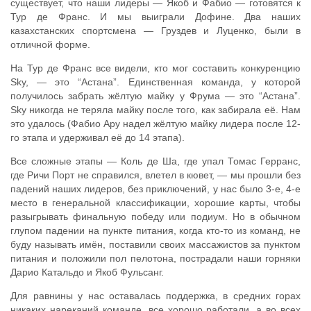
существует, что наши лидеры — Якоб и Фабио — готовятся к
Тур де Франс. И мы выиграли Дофине. Два наших
казахстанских спортсмена — Груздев и Луценко, были в
отличной форме.
На Тур де Франс все видели, кто мог составить конкуренцию
Sky, — это “Астана”. Единственная команда, у которой
получилось забрать жёлтую майку у Фрума — это “Астана”.
Sky никогда не теряла майку после того, как забирала её. Нам
это удалось (Фабио Ару надел жёлтую майку лидера после 12-
го этапа и удерживал её до 14 этапа).
Все сложные этапы — Коль де Ша, где упал Томас Герранс,
где Ричи Порт не справился, влетел в кювет, — мы прошли без
падений наших лидеров, без приключений, у нас было 3-е, 4-е
место в генеральной классификации, хорошие карты, чтобы
разыгрывать финальную победу или подиум. Но в обычном
глупом падении на пункте питания, когда кто-то из команд, не
буду называть имён, поставили своих массажистов за пунктом
питания и положили пол пелотона, пострадали наши горняки
Дарио Катальдо и Якоб Фульсанг.
Для равнины у нас оставалась поддержка, в средних горах
никаких нареканий команде, все хорошо работали, а во всех