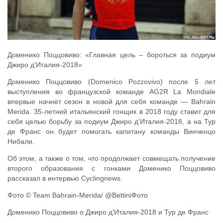
Доменико Поццовиво: «Главная цель – бороться за подиум
Джиро д'Италия-2018»
Доменико Поццовиво (Domenico Pozzovivo) после 5 лет
выступления во французской команде AG2R La Mondiale
впервые начнёт сезон в новой для себя команде — Bahrain
Merida. 35-летний итальянский гонщик в 2018 году ставит для
себя целью борьбу за подиум Джиро д'Италия-2018, а на Тур
де Франс он будет помогать капитану команды Винченцо
Нибали.
Об этом, а также о том, что продолжает совмещать получение
второго образования с гонками Доменико Поццовиво
рассказал в интервью Cyclingnews.
Фото © Team Bahrain-Merida/ @BettiniФото
Доменико Поццовиво о Джиро д'Италия-2018 и Тур де Франс