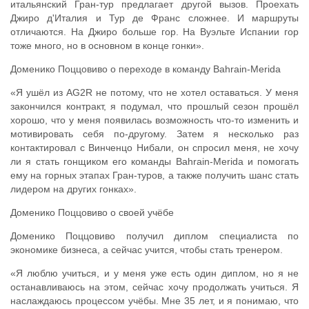
итальянский Гран-тур предлагает другой вызов. Проехать
Джиро д'Италия и Тур де Франс сложнее. И маршруты
отличаются. На Джиро больше гор. На Вуэльте Испании гор
тоже много, но в основном в конце гонки».
Доменико Поццовиво о переходе в команду Bahrain-Merida
«Я ушёл из AG2R не потому, что не хотел оставаться. У меня
закончился контракт, я подумал, что прошлый сезон прошёл
хорошо, что у меня появилась возможность что-то изменить и
мотивировать себя по-другому. Затем я несколько раз
контактировал с Винченцо Нибали, он спросил меня, не хочу
ли я стать гонщиком его команды Bahrain-Merida и помогать
ему на горных этапах Гран-туров, а также получить шанс стать
лидером на других гонках».
Доменико Поццовиво о своей учёбе
Доменико Поццовиво получил диплом специалиста по
экономике бизнеса, а сейчас учится, чтобы стать тренером.
«Я люблю учиться, и у меня уже есть один диплом, но я не
останавливаюсь на этом, сейчас хочу продолжать учиться. Я
наслаждаюсь процессом учёбы. Мне 35 лет, и я понимаю, что