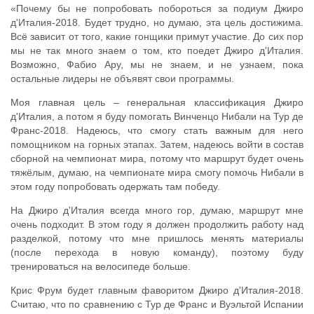
«Почему бы не попробовать побороться за подиум Джиро
д'Италия-2018. Будет трудно, но думаю, эта цель достижима.
Всё зависит от того, какие гонщики примут участие. До сих пор
мы не так много знаем о том, кто поедет Джиро д'Италия.
Возможно, Фабио Ару, мы не знаем, и не узнаем, пока
остальные лидеры не объявят свои программы.
Моя главная цель – генеральная классификация Джиро
д'Италия, а потом я буду помогать Винченцо Нибали на Тур де
Франс-2018. Надеюсь, что смогу стать важным для него
помощником на горных этапах. Затем, надеюсь войти в состав
сборной на чемпионат мира, потому что маршрут будет очень
тяжёлым, думаю, на чемпионате мира смогу помочь Нибали в
этом году попробовать одержать там победу.
На Джиро д'Италия всегда много гор, думаю, маршрут мне
очень подходит. В этом году я должен продолжить работу над
разделкой, потому что мне пришлось менять материалы
(после перехода в новую команду), поэтому буду
тренироваться на велосипеде больше.
Крис Фрум будет главным фаворитом Джиро д'Италия-2018.
Считаю, что по сравнению с Тур де Франс и Вуэльтой Испании