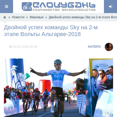
Новости
Мировые
Двойной успех команды Sky на 2-м этапе Во
Двойной успех команды Sky на 2-м
этапе Вольты Альгарве-2018
16.02.2018
00:40
AHTEPO