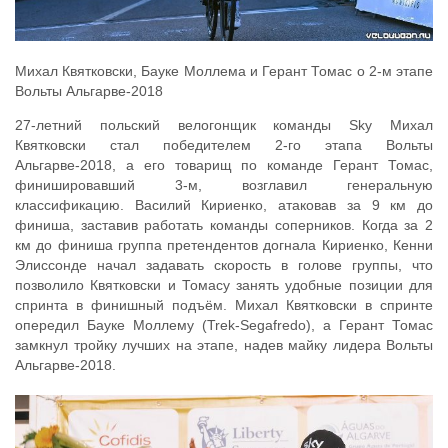
Михал Квятковски, Бауке Моллема и Герант Томас о 2-м этапе
Вольты Альгарве-2018
27-летний польский велогонщик команды Sky Михал
Квятковски стал победителем 2-го этапа Вольты
Альгарве-2018, а его товарищ по команде Герант Томас,
финишировавший 3-м, возглавил генеральную
классификацию. Василий Кириенко, атаковав за 9 км до
финиша, заставив работать команды соперников. Когда за 2
км до финиша группа претендентов догнала Кириенко, Кенни
Элиссонде начал задавать скорость в голове группы, что
позволило Квятковски и Томасу занять удобные позиции для
спринта в финишный подъём. Михал Квятковски в спринте
опередил Бауке Моллему (Trek-Segafredo), а Герант Томас
замкнул тройку лучших на этапе, надев майку лидера Вольты
Альгарве-2018.