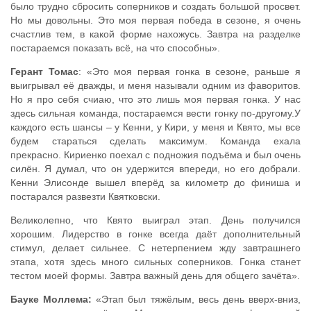
было трудно сбросить соперников и создать большой просвет.
Но мы довольны. Это моя первая победа в сезоне, я очень
счастлив тем, в какой форме нахожусь. Завтра на разделке
постараемся показать всё, на что способны».
Герант Томас
: «Это моя первая гонка в сезоне, раньше я
выигрывал её дважды, и меня называли одним из фаворитов.
Но я про себя счиаю, что это лишь моя первая гонка. У нас
здесь сильная команда, постараемся вести гонку по-другому.У
каждого есть шансы – у Кенни, у Кири, у меня и Квято, мы все
будем стараться сделать максимум. Команда ехала
прекрасно. Кириенко поехал с подножия подъёма и был очень
силён. Я думал, что он удержится впереди, но его добрали.
Кенни Элисонде вышел вперёд за километр до финиша и
постарался развезти Квятковски.
Великолепно, что Квято выиграл этап. День получился
хорошим. Лидерство в гонке всегда даёт дополнительный
стимул, делает сильнее. С нетерпением жду завтрашнего
этапа, хотя здесь много сильных соперников. Гонка станет
тестом моей формы. Завтра важный день для общего зачёта».
Бауке Моллема:
«Этап был тяжёлым, весь день вверх-вниз,