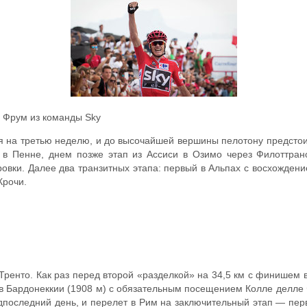
 Фрум из команды Sky
 на третью неделю, и до высочайшей вершины пелотону предсто
 в Пенне, днем позже этап из Ассиси в Озимо через Филоттра
ровки. Далее два транзитных этапа: первый в Альпах с восхожден
Крочи.
 Тренто. Как раз перед второй «разделкой» на 34,5 км с финишем в
 в Бардонеккии (1908 м) с обязательным посещением Колле делле
едпоследний день, и перелет в Рим на заключительный этап — пе