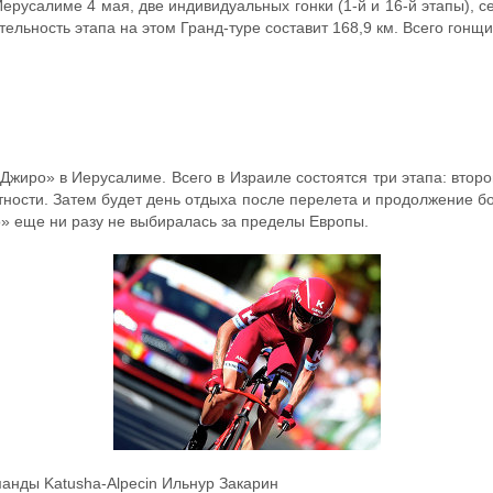
Иерусалиме 4 мая, две индивидуальных гонки (1-й и 16-й этапы), с
льность этапа на этом Гранд-туре составит 168,9 км. Всего гонщик
«Джиро» в Иерусалиме. Всего в Израиле состоятся три этапа: второ
ности. Затем будет день отдыха после перелета и продолжение бо
о» еще ни разу не выбиралась за пределы Европы.
нды Katusha-Alpecin Ильнур Закарин