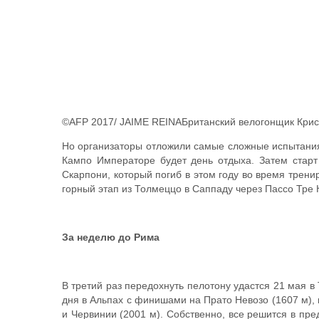
©AFP 2017/ JAIME REINAБританский велогонщик Крис
Но организаторы отложили самые сложные испытания
Кампо Императоре будет день отдыха. Затем старт
Скарпони, который погиб в этом году во время трени
горный этап из Толмеццо в Саппаду через Пассо Тре 
За неделю до Рима
В третий раз передохнуть пелотону удастся 21 мая в
дня в Альпах с финишами на Прато Невозо (1607 м),
и Червинии (2001 м). Собственно, все решится в пр