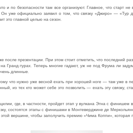
то и по безопасности там все организуют. Главное, что старт не 
. Он уже официально заявил о том, что связку «Джиро» — «Тур 
ит это главной целью на сезон.
е после презентации. При этом стоит отметить, что последний раз 
на Гранд-турах. Теперь многие гадают, уж не под Фрума ли задум
очень длинные.
тому что нужно уже весной ехать при хорошей ноге — там уже в пе
нный, из тех кто может себе это позволить — ехать эту связку, с
илии, где, в частности, пройдет этап у вулкана Этна с финишем 
вязку, состоятся этапы с финишами в Монтеверджине де Меркольяно
ло этой вершине, чтобы заполучить премию «Чима Коппи», котора