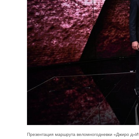
Презентация маршрута веломногодневки «Джиро д»Итал