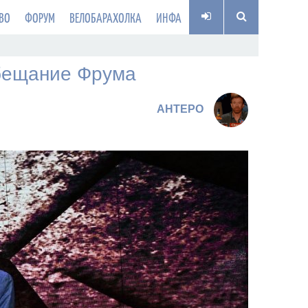
ВО
ФОРУМ
ВЕЛОБАРАХОЛКА
ИНФА
обещание Фрума
AHTEPO