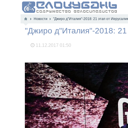
Новости
"Джиро д"Италия"-2018: 21 этап от Иерусал
"Джиро д"Италия"-2018: 2
11.12.2017
01:50