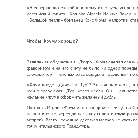
«Я совершенно спокойно к этому отношусь, уверен, ч
российский капитан Katusha-Alpecin Ильнур Закарин
«Большой петли» британец Крис Фрум, напротив, став
Чтобы Фруму хорошо?
Заявление об участии в «Джиро» Фрум сделал сразу ж
фаворитом и на его счету не было ни одной победы 
сложных гор и тяжелых развязок, да и «разделки» не 
«Фрум поедет „Джиро“ и „Тур“? Это очень тяжело, по
нужно сразу ехать „Тур“ через месяц. Он — единстве
желание Фрума оформить желанный дубль.
Покорять Италию Фрум и его соперники начнут на Сиц
на континенте, через день и одну спринтерскую раз
метров). Всего несколько десятков метров не хвати
точку итальянского Гранд-тура.