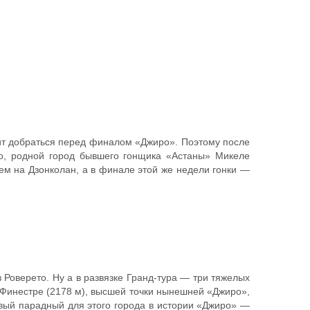
ит добраться перед финалом «Джиро». Поэтому после
но, родной город бывшего гонщика «Астаны» Микеле
ием на Дзонколан, а в финале этой же недели гонки —
 Роверето. Ну а в развязке Гранд-тура — три тяжелых
 Финестре (2178 м), высшей точки нынешней «Джиро»,
рвый парадный для этого города в истории «Джиро» —