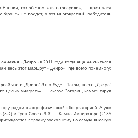
в Японии, как об этом как-то говорили», — признался
де Франс» не поедет, а вот многократный победитель
он ездил «Джиро» в 2011 году, когда еще не считался
ан весь этот маршрут «Джиро», где всего понемногу:
рвой части „Джиро“ Этна будет. Потом, после „Джиро“
тавя целью выиграть», — сказал Закарин, комментируя
в гору рядом с астрофизической обсерваторией. А уже
 (8-й) и Гран Сассо (9-й) — Кампо Императоре (2135
я присуждается первому заехавшему на самую высокую