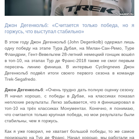
Джон Дегенкольб: «Считается только победа, но я
горжусь, что выступал стабильно»
В этом году Джон Дегенкольб (John Degenkolb) одержал лишь
одну победу на этапе Тура Дубая, на Милан-Сан-Ремо, Туре
Фландрии, Гент-Вевельгем 28-летний немецкий гонщик вошёл
в топ-10, на этапах Тур де Франс-2018 также не смог первым
пересечь линию финиша. В интервью Cyclingnews Джон
Дегенкольб подвёл итоги своего первого сезона в команде
Trek-Segafredo.
Джон Дегенкольб
: «Очень трудно дать полную оценку сезону.
Я начал хорошо, с победы в Дубае, на классиках показал
неплохие результаты. Легко забывается, что я финишировал в
топ-10 на трёх классиках Монументах. Конечно, я понимаю,
что считается только крупная победа, но мои результаты были
стабильны, чем я горжусь.
Как я уже говорил, не хватает большой победы, то же самое
произошло на Тур де Франс. Начал хорошо, мы работали на