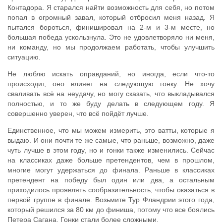
Контадора. Я старался найти возможность для себя, но потом
попал в огромный завал, который отбросил меня назад. Я
пытался бороться, финишировал на 2-м и 3-м месте, но
большая победа ускользнула. Это не удовлетворяло ни меня,
ни команду, но мы продолжаем работать, чтобы улучшить
ситуацию.
Не люблю искать оправданий, но иногда, если что-то
происходит, оно влияет на следующую гонку. Не хочу
сваливать всё на неудачу, но могу сказать, что выкладывался
полностью, и то же буду делать в следующем году. Я
совершенно уверен, что всё пойдёт лучше.
Единственное, что мы можем измерить, это ватты, которые я
выдаю. И они почти те же самые, что раньше, возможно, даже
чуть лучше в этом году, но и гонки также изменились. Сейчас
на классиках даже больше претендентов, чем в прошлом,
многие могут удержаться до финала. Раньше в классиках
претендент на победу был один или два, а остальным
приходилось проявлять сообразительность, чтобы оказаться в
первой группе в финале. Возьмите Тур Фландрии этого года,
который решился за 80 км до финиша, потому что все боялись
Петера Сагана. Гонки стали более сложными.