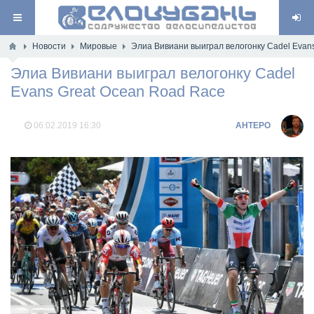
Новости
Мировые
Элиа Вивиани выиграл велогонку Cadel Evan
Элиа Вивиани выиграл велогонку Cadel
Evans Great Ocean Road Race
06.02.2019
16:30
AHTEPO