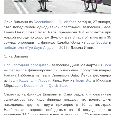
Элиа Вивиани из
Deceuninck — Quick-Step
сегодня, 27 января,
стал победителем однодневной престижной велогонки Cadel
Evans Great Ocean Road Race, преодолев 164 километра при
жаркой погоде по дорогам Джелонга за 3 часа 54 минуты и 35
секунд, опередив на финише Калеба Юэна из
Lotto Soudal
и
победителя «Тур Даун Андер — 2019»
Дэрила Импи.
Элиа Вивиани
Прошлогодний победитель
велогонки Джей МакКарти из
Bora
— Hansgrohe
финишировал лишь восьмым, пропустив вперёд
Райана Гиббонса из Team Dimension Data, Йенса Дебюшера
из
Team Katusha — Alpecin
, Люка Роу из
Team Sky
и Михаэля
Мёркёва из
Deceuninck — Quick-Step
.
Отметим, на финише Вивиани и Юэна разделили считанные
сантиметры: стоп-кадр финиша показал, что велогонщики
находились друг от друга примерно в 30 сантиметрах.
Наибольшая скорость победителя за 16 секунд спринта
составила 75,2 километра в час, а средняя — 72 километра в