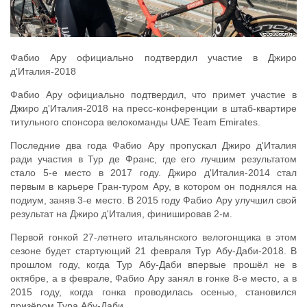
Фабио Ару официально подтвердил участие в Джиро
д'Италия-2018
Фабио Ару официально подтвердил, что примет участие в
Джиро д'Италия-2018 на пресс-конференции в штаб-квартире
титульного спонсора велокоманды UAE Team Emirates.
Последние два года Фабио Ару пропускал Джиро д'Италия
ради участия в Тур де Франс, где его лучшим результатом
стало 5-е место в 2017 году. Джиро д'Италия-2014 стал
первым в карьере Гран-туром Ару, в котором он поднялся на
подиум, заняв 3-е место. В 2015 году Фабио Ару улучшил свой
результат на Джиро д'Италия, финишировав 2-м.
Первой гонкой 27-летнего итальянского велогонщика в этом
сезоне будет стартующий 21 февраля Тур Абу-Даби-2018. В
прошлом году, когда Тур Абу-Даби впервые прошёл не в
октябре, а в феврале, Фабио Ару занял в гонке 8-е место, а в
2015 году, когда гонка проводилась осенью, становился
призёром Тура Абу-Даби.