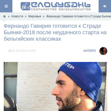
Новости
Мировые
Фернандо Гавирия готовится к Страде Бьянке
Фернандо Гавирия готовится к Страде
Бьянке-2018 после неудачного старта на
бельгийских классиках
01.03.2018
13:59
AHTEPO