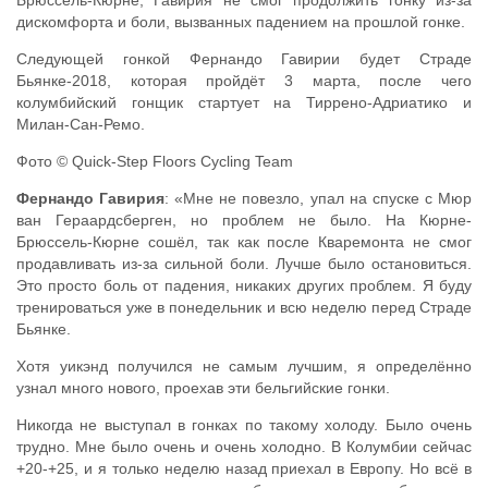
дискомфорта и боли, вызванных падением на прошлой гонке.
Следующей гонкой Фернандо Гавирии будет Страде
Бьянке-2018, которая пройдёт 3 марта, после чего
колумбийский гонщик стартует на Тиррено-Адриатико и
Милан-Сан-Ремо.
Фото © Quick-Step Floors Cycling Team
Фернандо Гавирия
: «Мне не повезло, упал на спуске с Мюр
ван Гераардсберген, но проблем не было. На Кюрне-
Брюссель-Кюрне сошёл, так как после Кваремонта не смог
продавливать из-за сильной боли. Лучше было остановиться.
Это просто боль от падения, никаких других проблем. Я буду
тренироваться уже в понедельник и всю неделю перед Страде
Бьянке.
Хотя уикэнд получился не самым лучшим, я определённо
узнал много нового, проехав эти бельгийские гонки.
Никогда не выступал в гонках по такому холоду. Было очень
трудно. Мне было очень и очень холодно. В Колумбии сейчас
+20-+25, и я только неделю назад приехал в Европу. Но всё в