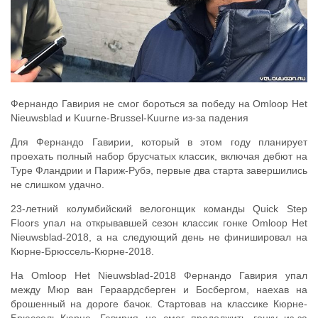
Фернандо Гавирия не смог бороться за победу на Omloop Het
Nieuwsblad и Kuurne-Brussel-Kuurne из-за падения
Для Фернандо Гавирии, который в этом году планирует
проехать полный набор брусчатых классик, включая дебют на
Туре Фландрии и Париж-Рубэ, первые два старта завершились
не слишком удачно.
23-летний колумбийский велогонщик команды Quick Step
Floors упал на открывавшей сезон классик гонке Omloop Het
Nieuwsblad-2018, а на следующий день не финишировал на
Кюрне-Брюссель-Кюрне-2018.
На Omloop Het Nieuwsblad-2018 Фернандо Гавирия упал
между Мюр ван Гераардсберген и Босбергом, наехав на
брошенный на дороге бачок. Стартовав на классике Кюрне-
Брюссель-Кюрне, Гавирия не смог продолжить гонку из-за