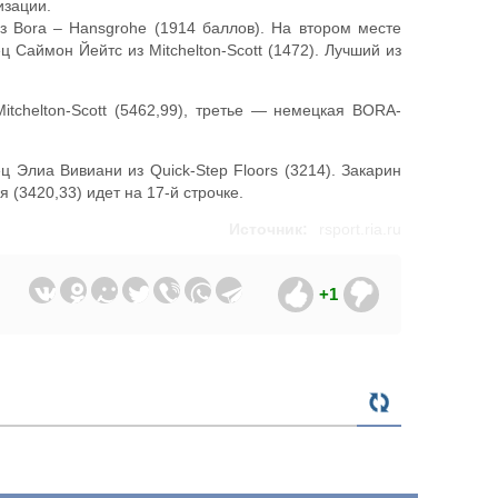
изации.
з Bora – Hansgrohe (1914 баллов). На втором месте
 Саймон Йейтс из Mitchelton-Scott (1472). Лучший из
itchelton-Scott (5462,99), третье — немецкая BORA-
 Элиа Вивиани из Quick-Step Floors (3214). Закарин
 (3420,33) идет на 17-й строчке.
Источник:
rsport.ria.ru
+1