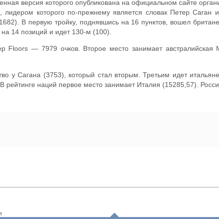
енная версия которого опубликована на официальном сайте орган
, лидером которого по-прежнему является словак Петер Саган и
1682). В первую тройку, поднявшись на 16 пунктов, вошел британец
на 14 позиций и идет 130-м (100).
p Floors — 7979 очков. Второе место занимает австралийская M
во у Сагана (3753), который стал вторым. Третьим идет итальянец
 В рейтинге наций первое место занимает Италия (15285,57). Россия
и