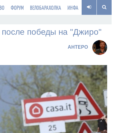
ВО
ФОРУМ
ВЕЛОБАРАХОЛКА
ИНФА
I после победы на "Джиро"
AHTEPO