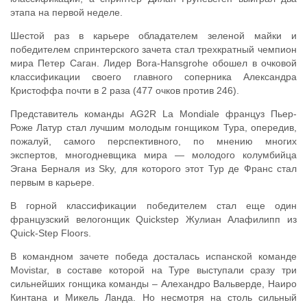
этапа на первой неделе.
Шестой раз в карьере обладателем зеленой майки и
победителем спринтерского зачета стал трехкратный чемпион
мира Петер Саган. Лидер Bora-Hansgrohe обошел в очковой
классификации своего главного соперника Александра
Кристоффа почти в 2 раза (477 очков против 246).
Представитель команды AG2R La Mondiale француз Пьер-
Роже Латур стал лучшим молодым гонщиком Тура, опередив,
пожалуй, самого перспективного, по мнению многих
экспертов, многодневщика мира — молодого колумбийца
Эгана Берналя из Sky, для которого этот Тур де Франс стал
первым в карьере.
В горной классификации победителем стал еще один
французский велогонщик Quickstep Жулиан Алафилипп из
Quick-Step Floors.
В командном зачете победа досталась испанской команде
Movistar, в составе которой на Туре выступали сразу три
сильнейших гонщика команды – Алехандро Вальверде, Наиро
Кинтана и Микель Ланда. Но несмотря на столь сильный