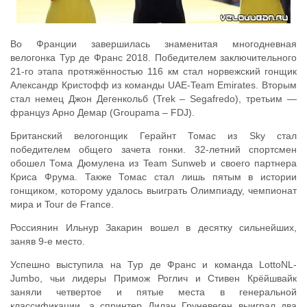
Во Франции завершилась знаменитая многодневная
велогонка Тур де Франс 2018. Победителем заключительного
21-го этапа протяжённостью 116 км стал норвежский гонщик
Александр Кристофф из команды UAE-Team Emirates. Вторым
стал немец Джон Дегенкольб (Trek – Segafredo), третьим —
француз Арно Демар (Groupama – FDJ).
Британский велогонщик Герайнт Томас из Sky стал
победителем общего зачета гонки. 32-летний спортсмен
обошел Тома Дюмулена из Team Sunweb и своего партнера
Криса Фрума. Также Томас стал лишь пятым в истории
гонщиком, которому удалось выиграть Олимпиаду, чемпионат
мира и Tour de France.
Россиянин Ильнур Закарин вошел в десятку сильнейших,
заняв 9-е место.
Успешно выступила на Тур де Франс и команда LottoNL-
Jumbo, чьи лидеры Примож Роглич и Стивен Крёйшвайк
заняли четвертое и пятые места в генеральной
классификации, а спринтер Дилан Груневеген выиграл два