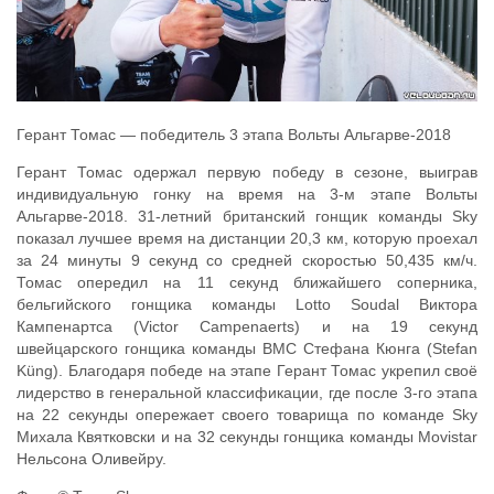
Герант Томас — победитель 3 этапа Вольты Альгарве-2018
Герант Томас одержал первую победу в сезоне, выиграв
индивидуальную гонку на время на 3-м этапе Вольты
Альгарве-2018. 31-летний британский гонщик команды Sky
показал лучшее время на дистанции 20,3 км, которую проехал
за 24 минуты 9 секунд со средней скоростью 50,435 км/ч.
Томас опередил на 11 секунд ближайшего соперника,
бельгийского гонщика команды Lotto Soudal Виктора
Кампенартса (Victor Campenaerts) и на 19 секунд
швейцарского гонщика команды BMC Стефана Кюнга (Stefan
Küng). Благодаря победе на этапе Герант Томас укрепил своё
лидерство в генеральной классификации, где после 3-го этапа
на 22 секунды опережает своего товарища по команде Sky
Михала Квятковски и на 32 секунды гонщика команды Movistar
Нельсона Оливейру.