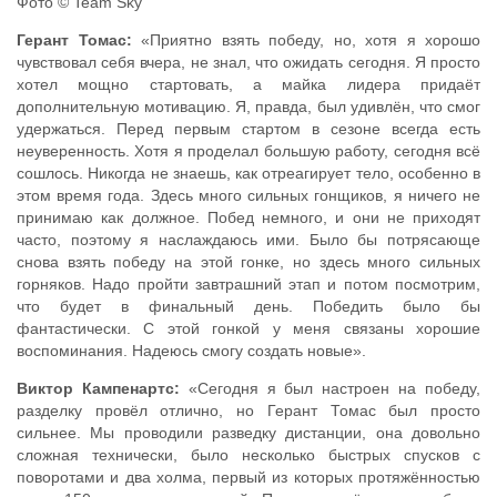
Фото © Team Sky
Герант Томас:
«Приятно взять победу, но, хотя я хорошо
чувствовал себя вчера, не знал, что ожидать сегодня. Я просто
хотел мощно стартовать, а майка лидера придаёт
дополнительную мотивацию. Я, правда, был удивлён, что смог
удержаться. Перед первым стартом в сезоне всегда есть
неуверенность. Хотя я проделал большую работу, сегодня всё
сошлось. Никогда не знаешь, как отреагирует тело, особенно в
этом время года. Здесь много сильных гонщиков, я ничего не
принимаю как должное. Побед немного, и они не приходят
часто, поэтому я наслаждаюсь ими. Было бы потрясающе
снова взять победу на этой гонке, но здесь много сильных
горняков. Надо пройти завтрашний этап и потом посмотрим,
что будет в финальный день. Победить было бы
фантастически. С этой гонкой у меня связаны хорошие
воспоминания. Надеюсь смогу создать новые».
Виктор Кампенартс:
«Сегодня я был настроен на победу,
разделку провёл отлично, но Герант Томас был просто
сильнее. Мы проводили разведку дистанции, она довольно
сложная технически, было несколько быстрых спусков с
поворотами и два холма, первый из которых протяжённостью