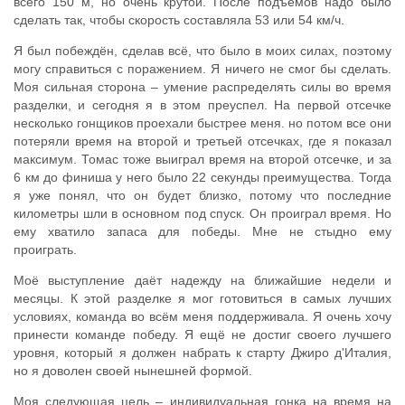
всего 150 м, но очень крутой. После подъёмов надо было
сделать так, чтобы скорость составляла 53 или 54 км/ч.
Я был побеждён, сделав всё, что было в моих силах, поэтому
могу справиться с поражением. Я ничего не смог бы сделать.
Моя сильная сторона – умение распределять силы во время
разделки, и сегодня я в этом преуспел. На первой отсечке
несколько гонщиков проехали быстрее меня. но потом все они
потеряли время на второй и третьей отсечках, где я показал
максимум. Томас тоже выиграл время на второй отсечке, и за
6 км до финиша у него было 22 секунды преимущества. Тогда
я уже понял, что он будет близко, потому что последние
километры шли в основном под спуск. Он проиграл время. Но
ему хватило запаса для победы. Мне не стыдно ему
проиграть.
Моё выступление даёт надежду на ближайшие недели и
месяцы. К этой разделке я мог готовиться в самых лучших
условиях, команда во всём меня поддерживала. Я очень хочу
принести команде победу. Я ещё не достиг своего лучшего
уровня, который я должен набрать к старту Джиро д'Италия,
но я доволен своей нынешней формой.
Моя следующая цель – индивидуальная гонка на время на