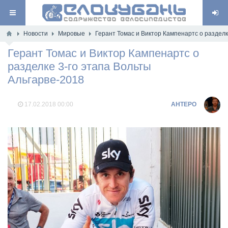
Новости
Мировые
Герант Томас и Виктор Кампенартс о разделк
Герант Томас и Виктор Кампенартс о
разделке 3-го этапа Вольты
Альгарве-2018
17.02.2018
00:00
AHTEPO