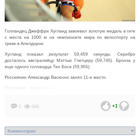
Голландец Джеффри Хугланд завоевал золотую медаль в гите
с места на 1000 м на чемпионате мира по велоспорту на
треке в Апелдорне.
Хугланд показал результат 59,459 секунды. Серебро
досталось австралийцу Мэттью Глетцеру (59,745). Бронза у
еще одного голландца Тео Боса (59,955).
Россиянин Александр Васюхно занял 11-е место.
Источник:
rsport.ria.ru
+1
0
666